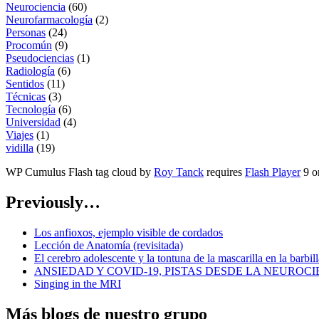
Neurociencia
(60)
Neurofarmacología
(2)
Personas
(24)
Procomún
(9)
Pseudociencias
(1)
Radiología
(6)
Sentidos
(11)
Técnicas
(3)
Tecnología
(6)
Universidad
(4)
Viajes
(1)
vidilla
(19)
WP Cumulus Flash tag cloud by
Roy Tanck
requires
Flash Player
9 or
Previously…
Los anfioxos, ejemplo visible de cordados
Lección de Anatomía (revisitada)
El cerebro adolescente y la tontuna de la mascarilla en la barbill
ANSIEDAD Y COVID-19, PISTAS DESDE LA NEUROCI
Singing in the MRI
Más blogs de nuestro grupo