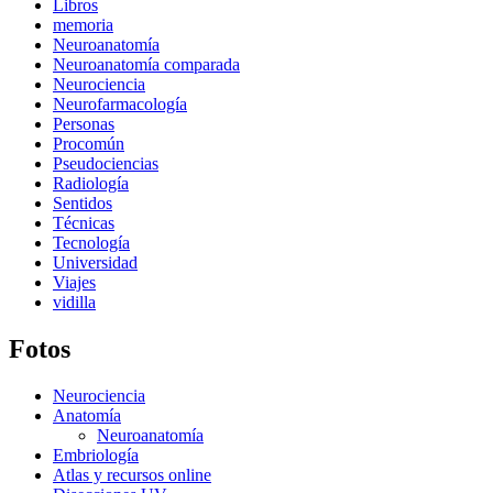
Libros
memoria
Neuroanatomía
Neuroanatomía comparada
Neurociencia
Neurofarmacología
Personas
Procomún
Pseudociencias
Radiología
Sentidos
Técnicas
Tecnología
Universidad
Viajes
vidilla
Fotos
Neurociencia
Anatomía
Neuroanatomía
Embriología
Atlas y recursos online