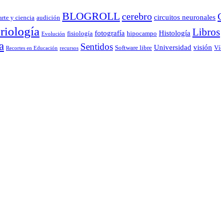
BLOGROLL
cerebro
circuitos neuronales
arte y ciencia
audición
riología
Libros
fotografía
Histología
fisiología
hipocampo
Evolución
a
Sentidos
Universidad
visión
Software libre
Ví
Recortes en Educación
recursos