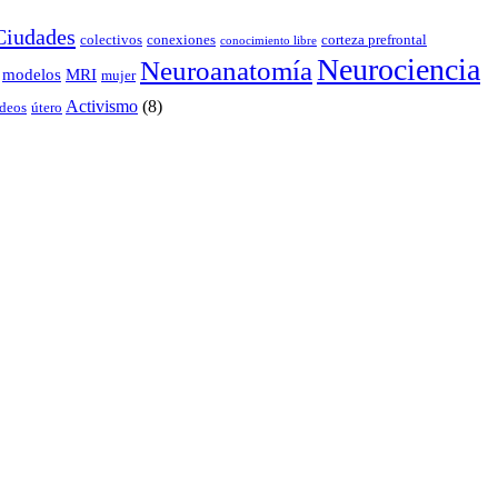
Ciudades
colectivos
conexiones
corteza prefrontal
conocimiento libre
Neurociencia
Neuroanatomía
modelos
MRI
mujer
Activismo
(8)
deos
útero