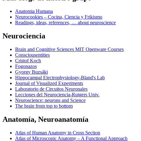
Anatomia Humana
Neurocookies – Cocina, Ciencia y Frikismo
Readings, ideas, references, … about neuroscience
Neurociencia
Brain and Cognitive Sciences MIT Openware Courses
Consciousentities
Cristof Koch
Fogonazos
Gyorgy Buzsáki
Hippocampal Electrophysiology-Bland's Lab
Journal of Visualized Experiments
Laboratorio de Circuitos Neuronales
Lecciones del Neurociencia-Rutgers Univ.
Neuroscience: neurons and Science
The brain from top to bottom
Anatomía, Neuroanatomía
Atlas of Human Anatomy in Cross Section
Atlas of Microscopic Anatomy – A Functional Approach