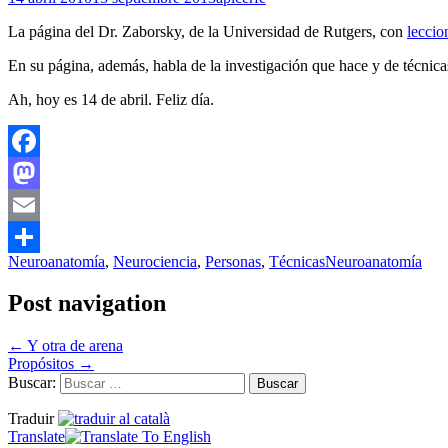
La página del Dr. Zaborsky, de la Universidad de Rutgers, con
lecci
En su página, además, habla de la investigación que hace y de técnic
Ah, hoy es 14 de abril. Feliz día.
Facebook
Mastodon
Email
Neuroanatomía
,
Neurociencia
,
Personas
,
Técnicas
Neuroanatomía
Compartir
Post navigation
←
Y otra de arena
Propósitos
→
Buscar:
Traduir
Translate