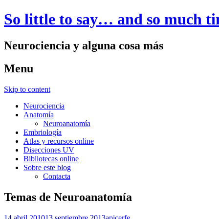
So little to say… and so much t
Neurociencia y alguna cosa más
Menu
Skip to content
Neurociencia
Anatomía
Neuroanatomía
Embriología
Atlas y recursos online
Disecciones UV
Bibliotecas online
Sobre este blog
Contacta
Temas de Neuroanatomía
14 abril 2010
13 septiembre 2013
apicerfe