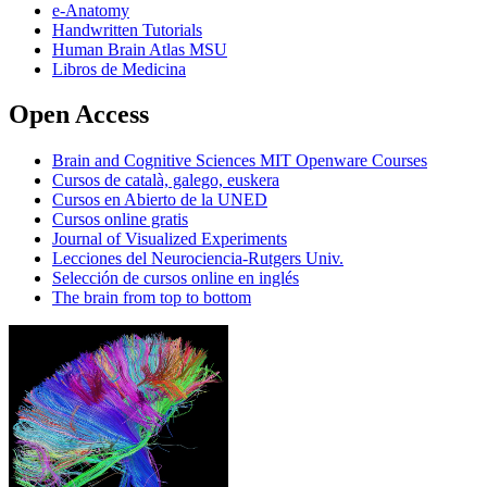
e-Anatomy
Handwritten Tutorials
Human Brain Atlas MSU
Libros de Medicina
Open Access
Brain and Cognitive Sciences MIT Openware Courses
Cursos de català, galego, euskera
Cursos en Abierto de la UNED
Cursos online gratis
Journal of Visualized Experiments
Lecciones del Neurociencia-Rutgers Univ.
Selección de cursos online en inglés
The brain from top to bottom