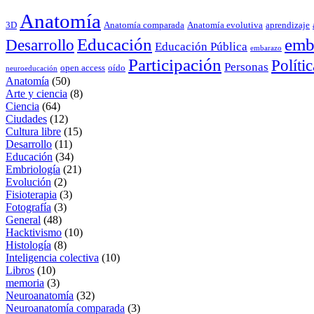
Anatomía
3D
Anatomía comparada
Anatomía evolutiva
aprendizaje
Educación
emb
Desarrollo
Educación Pública
embarazo
Participación
Polític
Personas
open access
oído
neuroeducación
Anatomía
(50)
Arte y ciencia
(8)
Ciencia
(64)
Ciudades
(12)
Cultura libre
(15)
Desarrollo
(11)
Educación
(34)
Embriología
(21)
Evolución
(2)
Fisioterapia
(3)
Fotografía
(3)
General
(48)
Hacktivismo
(10)
Histología
(8)
Inteligencia colectiva
(10)
Libros
(10)
memoria
(3)
Neuroanatomía
(32)
Neuroanatomía comparada
(3)