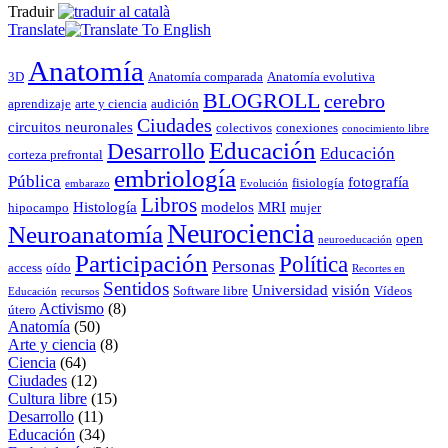
Traduir
Translate
Anatomía
3D
Anatomía comparada
Anatomía evolutiva
BLOGROLL
cerebro
aprendizaje
arte y ciencia
audición
Ciudades
circuitos neuronales
colectivos
conexiones
conocimiento libre
Educación
Desarrollo
Educación
corteza prefrontal
embriología
Pública
fotografía
fisiología
embarazo
Evolución
Libros
Histología
modelos
MRI
hipocampo
mujer
Neurociencia
Neuroanatomía
open
neuroeducación
Participación
Política
Personas
access
oído
Recortes en
Sentidos
Universidad
visión
Software libre
Vídeos
Educación
recursos
Activismo
(8)
útero
Anatomía
(50)
Arte y ciencia
(8)
Ciencia
(64)
Ciudades
(12)
Cultura libre
(15)
Desarrollo
(11)
Educación
(34)