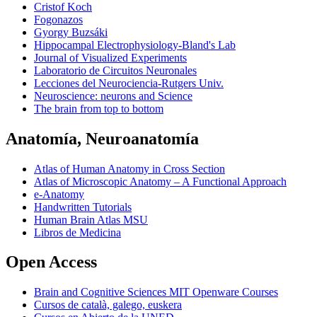
Cristof Koch
Fogonazos
Gyorgy Buzsáki
Hippocampal Electrophysiology-Bland's Lab
Journal of Visualized Experiments
Laboratorio de Circuitos Neuronales
Lecciones del Neurociencia-Rutgers Univ.
Neuroscience: neurons and Science
The brain from top to bottom
Anatomía, Neuroanatomía
Atlas of Human Anatomy in Cross Section
Atlas of Microscopic Anatomy – A Functional Approach
e-Anatomy
Handwritten Tutorials
Human Brain Atlas MSU
Libros de Medicina
Open Access
Brain and Cognitive Sciences MIT Openware Courses
Cursos de català, galego, euskera