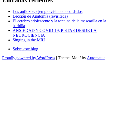
Entradas recientes
Los anfioxos, ejemplo visible de cordados
Lección de Anatomía (revisitada)
El cerebro adolescente y la tontuna de la mascarilla en la
barbilla
ANSIEDAD Y COVID-19, PISTAS DESDE LA
NEUROCIENCIA
Singing in the MRI
Sobre este blog
Proudly powered by WordPress
|
Theme: Motif by
Automattic
.