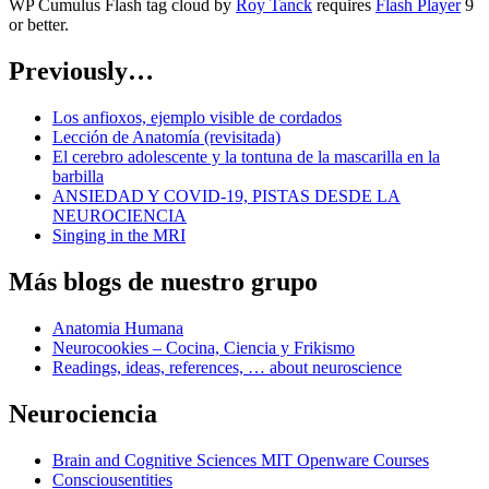
WP Cumulus Flash tag cloud by
Roy Tanck
requires
Flash Player
9
or better.
Previously…
Los anfioxos, ejemplo visible de cordados
Lección de Anatomía (revisitada)
El cerebro adolescente y la tontuna de la mascarilla en la
barbilla
ANSIEDAD Y COVID-19, PISTAS DESDE LA
NEUROCIENCIA
Singing in the MRI
Más blogs de nuestro grupo
Anatomia Humana
Neurocookies – Cocina, Ciencia y Frikismo
Readings, ideas, references, … about neuroscience
Neurociencia
Brain and Cognitive Sciences MIT Openware Courses
Consciousentities