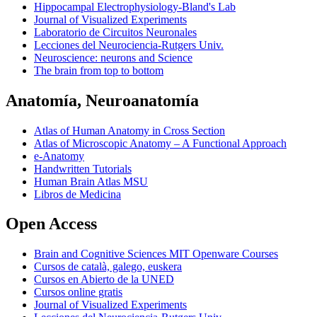
Hippocampal Electrophysiology-Bland's Lab
Journal of Visualized Experiments
Laboratorio de Circuitos Neuronales
Lecciones del Neurociencia-Rutgers Univ.
Neuroscience: neurons and Science
The brain from top to bottom
Anatomía, Neuroanatomía
Atlas of Human Anatomy in Cross Section
Atlas of Microscopic Anatomy – A Functional Approach
e-Anatomy
Handwritten Tutorials
Human Brain Atlas MSU
Libros de Medicina
Open Access
Brain and Cognitive Sciences MIT Openware Courses
Cursos de català, galego, euskera
Cursos en Abierto de la UNED
Cursos online gratis
Journal of Visualized Experiments