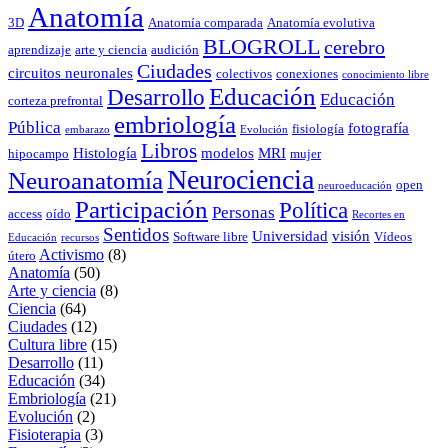
Anatomía
3D
Anatomía comparada
Anatomía evolutiva
BLOGROLL
cerebro
aprendizaje
arte y ciencia
audición
Ciudades
circuitos neuronales
colectivos
conexiones
conocimiento libre
Educación
Desarrollo
Educación
corteza prefrontal
embriología
Pública
fotografía
fisiología
embarazo
Evolución
Libros
Histología
modelos
MRI
hipocampo
mujer
Neurociencia
Neuroanatomía
open
neuroeducación
Participación
Política
Personas
access
oído
Recortes en
Sentidos
Universidad
visión
Software libre
Vídeos
Educación
recursos
Activismo
(8)
útero
Anatomía
(50)
Arte y ciencia
(8)
Ciencia
(64)
Ciudades
(12)
Cultura libre
(15)
Desarrollo
(11)
Educación
(34)
Embriología
(21)
Evolución
(2)
Fisioterapia
(3)