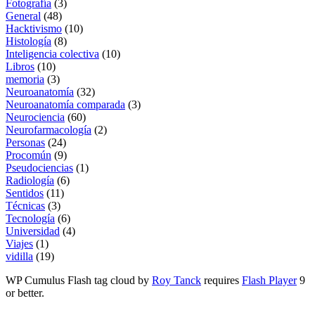
Fotografía
(3)
General
(48)
Hacktivismo
(10)
Histología
(8)
Inteligencia colectiva
(10)
Libros
(10)
memoria
(3)
Neuroanatomía
(32)
Neuroanatomía comparada
(3)
Neurociencia
(60)
Neurofarmacología
(2)
Personas
(24)
Procomún
(9)
Pseudociencias
(1)
Radiología
(6)
Sentidos
(11)
Técnicas
(3)
Tecnología
(6)
Universidad
(4)
Viajes
(1)
vidilla
(19)
WP Cumulus Flash tag cloud by
Roy Tanck
requires
Flash Player
9
or better.