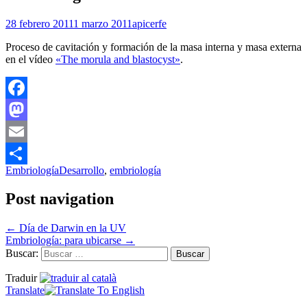
28 febrero 2011
1 marzo 2011
apicerfe
Proceso de cavitación y formación de la masa interna y masa externa
en el vídeo
«The morula and blastocyst»
.
Facebook
Mastodon
Email
Embriología
Desarrollo
,
embriología
Compartir
Post navigation
←
Día de Darwin en la UV
Embriología: para ubicarse
→
Buscar:
Traduir
Translate