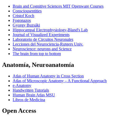
Brain and Cognitive Sciences MIT Openware Courses
Consciousentities
Cristof Koch
Fogonazos
Gyorgy Buzsáki
Hippocampal Electrophysiology-Bland's Lab
Journal of Visualized Experiments
Laboratorio de Circuitos Neuronales
Lecciones del Neurociencia-Rutgers Univ.
Neuroscience: neurons and Science
The brain from top to bottom
Anatomía, Neuroanatomía
Atlas of Human Anatomy in Cross Section
Atlas of Microscopic Anatomy – A Functional Approach
e-Anatomy
Handwritten Tutorials
Human Brain Atlas MSU
Libros de Medicina
Open Access