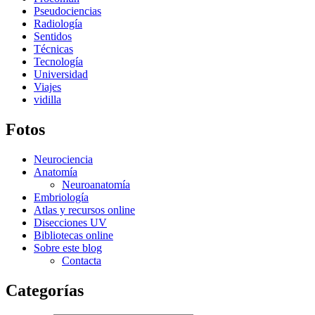
Pseudociencias
Radiología
Sentidos
Técnicas
Tecnología
Universidad
Viajes
vidilla
Fotos
Neurociencia
Anatomía
Neuroanatomía
Embriología
Atlas y recursos online
Disecciones UV
Bibliotecas online
Sobre este blog
Contacta
Categorías