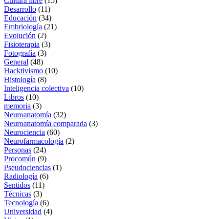
Cultura libre
(15)
Desarrollo
(11)
Educación
(34)
Embriología
(21)
Evolución
(2)
Fisioterapia
(3)
Fotografía
(3)
General
(48)
Hacktivismo
(10)
Histología
(8)
Inteligencia colectiva
(10)
Libros
(10)
memoria
(3)
Neuroanatomía
(32)
Neuroanatomía comparada
(3)
Neurociencia
(60)
Neurofarmacología
(2)
Personas
(24)
Procomún
(9)
Pseudociencias
(1)
Radiología
(6)
Sentidos
(11)
Técnicas
(3)
Tecnología
(6)
Universidad
(4)