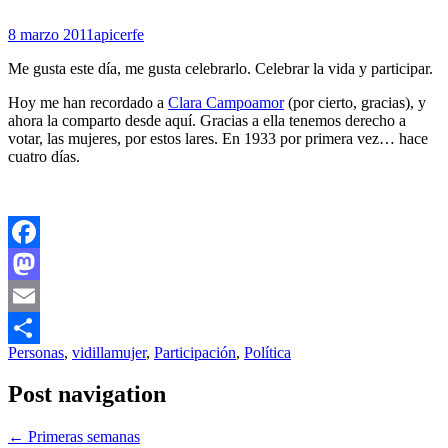
8 marzo 2011
apicerfe
Me gusta este día, me gusta celebrarlo. Celebrar la vida y participar.
Hoy me han recordado a
Clara Campoamor
(por cierto, gracias), y
ahora la comparto desde aquí. Gracias a ella tenemos derecho a
votar, las mujeres, por estos lares. En 1933 por primera vez… hace
cuatro días.
Facebook
Mastodon
Email
Personas
,
vidilla
mujer
,
Participación
,
Política
Compartir
Post navigation
←
Primeras semanas