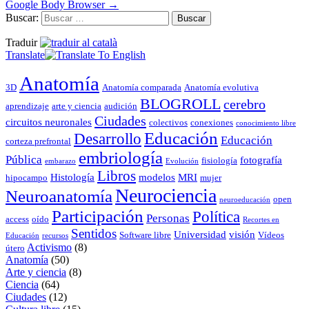
Google Body Browser
→
Buscar:
Traduir
Translate
Anatomía
3D
Anatomía comparada
Anatomía evolutiva
BLOGROLL
cerebro
aprendizaje
arte y ciencia
audición
Ciudades
circuitos neuronales
colectivos
conexiones
conocimiento libre
Educación
Desarrollo
Educación
corteza prefrontal
embriología
Pública
fotografía
fisiología
embarazo
Evolución
Libros
Histología
modelos
MRI
hipocampo
mujer
Neurociencia
Neuroanatomía
open
neuroeducación
Participación
Política
Personas
access
oído
Recortes en
Sentidos
Universidad
visión
Software libre
Vídeos
Educación
recursos
Activismo
(8)
útero
Anatomía
(50)
Arte y ciencia
(8)
Ciencia
(64)
Ciudades
(12)