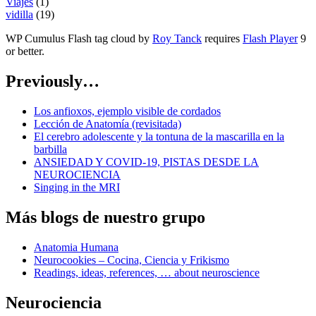
Viajes
(1)
vidilla
(19)
WP Cumulus Flash tag cloud by
Roy Tanck
requires
Flash Player
9
or better.
Previously…
Los anfioxos, ejemplo visible de cordados
Lección de Anatomía (revisitada)
El cerebro adolescente y la tontuna de la mascarilla en la
barbilla
ANSIEDAD Y COVID-19, PISTAS DESDE LA
NEUROCIENCIA
Singing in the MRI
Más blogs de nuestro grupo
Anatomia Humana
Neurocookies – Cocina, Ciencia y Frikismo
Readings, ideas, references, … about neuroscience
Neurociencia