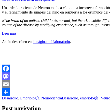
Un artículo reciente de Neuron explica cómo una incorrecta formación
y el refinamiento de sinapsis del niño en respuesta a los estímulos de
«The brain of an autistic child looks normal, but there’s a subtle dif
course of the disease by modifying experience, such as through intens
Leer más
Así lo describen en
la página del laboratorio
.
Facebook
Mastodon
Email
Desarrollo
,
Embriología
,
Neurociencia
Desarrollo
,
embriología
,
Neuro
Compartir
Post navigation