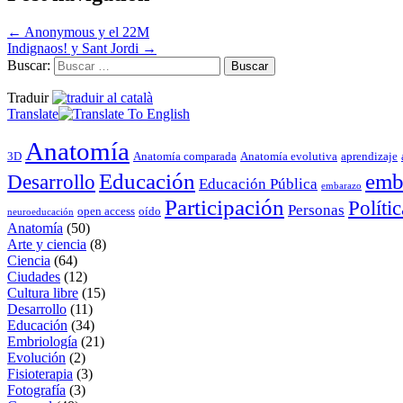
←
Anonymous y el 22M
Indignaos! y Sant Jordi
→
Buscar:
Traduir
Translate
Anatomía
3D
Anatomía comparada
Anatomía evolutiva
aprendizaje
Educación
emb
Desarrollo
Educación Pública
embarazo
Participación
Polític
Personas
open access
oído
neuroeducación
Anatomía
(50)
Arte y ciencia
(8)
Ciencia
(64)
Ciudades
(12)
Cultura libre
(15)
Desarrollo
(11)
Educación
(34)
Embriología
(21)
Evolución
(2)
Fisioterapia
(3)
Fotografía
(3)