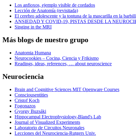
Los anfioxos, ejemplo visible de cordados
Lección de Anatomía (revisitada)
El cerebro adolescente y la tontuna de la mascarilla en la barbill
ANSIEDAD Y COVID-19, PISTAS DESDE LA NEUROCI
Singing in the MRI
Más blogs de nuestro grupo
Anatomia Humana
Neurocookies – Cocina, Ciencia y Frikismo
Readings, ideas, references, … about neuroscience
Neurociencia
Brain and Cognitive Sciences MIT Openware Courses
Consciousentities
Cristof Koch
Fogonazos
Gyorgy Buzsáki
Hippocampal Electrophysiology-Bland's Lab
Journal of Visualized Experiments
Laboratorio de Circuitos Neuronales
Lecciones del Neurociencia-Rutgers Univ.