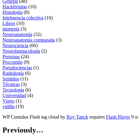
General
(48)
Hacktivismo
(10)
Histología
(8)
Inteligencia colectiva
(10)
Libros
(10)
memoria
(3)
Neuroanatomía
(32)
Neuroanatomía comparada
(3)
Neurociencia
(60)
Neurofarmacología
(2)
Personas
(24)
Procomún
(9)
Pseudociencias
(1)
Radiología
(6)
Sentidos
(11)
Técnicas
(3)
Tecnología
(6)
Universidad
(4)
Viajes
(1)
vidilla
(19)
WP Cumulus Flash tag cloud by
Roy Tanck
requires
Flash Player
9 or
Previously…