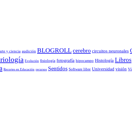
BLOGROLL
cerebro
circuitos neuronales
arte y ciencia
audición
riología
Libros
fotografía
Histología
fisiología
hipocampo
Evolución
a
Sentidos
Universidad
visión
Software libre
Ví
Recortes en Educación
recursos