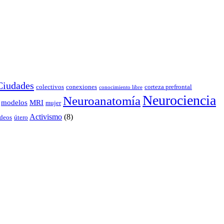
Ciudades
colectivos
conexiones
corteza prefrontal
conocimiento libre
Neurociencia
Neuroanatomía
modelos
MRI
mujer
Activismo
(8)
deos
útero