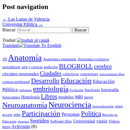
Post navigation
←
Las Lunas de Valencia
Universitat Pública
→
Buscar:
Traduir
Translate
Anatomía
3D
Anatomía comparada
Anatomía evolutiva
BLOGROLL
cerebro
aprendizaje
arte y ciencia
audición
Ciudades
circuitos neuronales
colectivos
conexiones
conocimiento libre
Educación
Desarrollo
Educación
corteza prefrontal
embriología
Pública
fotografía
fisiología
embarazo
Evolución
Libros
Histología
modelos
MRI
hipocampo
mujer
Neurociencia
Neuroanatomía
open
neuroeducación
Participación
Política
Personas
access
oído
Recortes en
Sentidos
Universidad
visión
Software libre
Vídeos
Educación
recursos
Activismo
(8)
útero