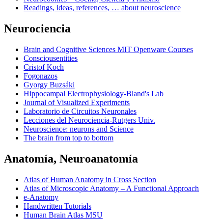
Readings, ideas, references, … about neuroscience
Neurociencia
Brain and Cognitive Sciences MIT Openware Courses
Consciousentities
Cristof Koch
Fogonazos
Gyorgy Buzsáki
Hippocampal Electrophysiology-Bland's Lab
Journal of Visualized Experiments
Laboratorio de Circuitos Neuronales
Lecciones del Neurociencia-Rutgers Univ.
Neuroscience: neurons and Science
The brain from top to bottom
Anatomía, Neuroanatomía
Atlas of Human Anatomy in Cross Section
Atlas of Microscopic Anatomy – A Functional Approach
e-Anatomy
Handwritten Tutorials
Human Brain Atlas MSU