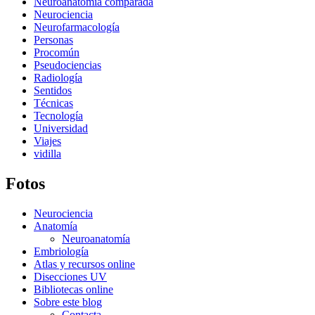
Neuroanatomía comparada
Neurociencia
Neurofarmacología
Personas
Procomún
Pseudociencias
Radiología
Sentidos
Técnicas
Tecnología
Universidad
Viajes
vidilla
Fotos
Neurociencia
Anatomía
Neuroanatomía
Embriología
Atlas y recursos online
Disecciones UV
Bibliotecas online
Sobre este blog
Contacta