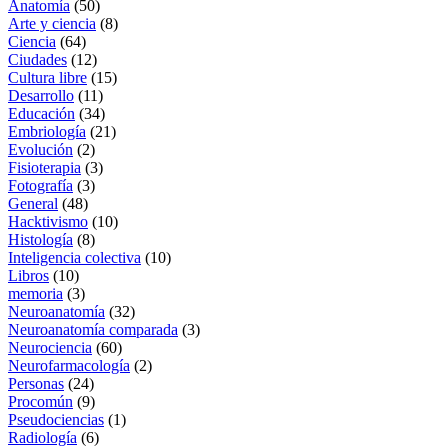
Anatomía
(50)
Arte y ciencia
(8)
Ciencia
(64)
Ciudades
(12)
Cultura libre
(15)
Desarrollo
(11)
Educación
(34)
Embriología
(21)
Evolución
(2)
Fisioterapia
(3)
Fotografía
(3)
General
(48)
Hacktivismo
(10)
Histología
(8)
Inteligencia colectiva
(10)
Libros
(10)
memoria
(3)
Neuroanatomía
(32)
Neuroanatomía comparada
(3)
Neurociencia
(60)
Neurofarmacología
(2)
Personas
(24)
Procomún
(9)
Pseudociencias
(1)
Radiología
(6)