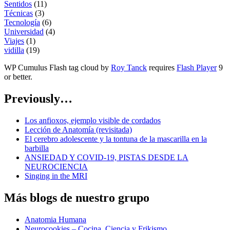
Sentidos
(11)
Técnicas
(3)
Tecnología
(6)
Universidad
(4)
Viajes
(1)
vidilla
(19)
WP Cumulus Flash tag cloud by
Roy Tanck
requires
Flash Player
9
or better.
Previously…
Los anfioxos, ejemplo visible de cordados
Lección de Anatomía (revisitada)
El cerebro adolescente y la tontuna de la mascarilla en la
barbilla
ANSIEDAD Y COVID-19, PISTAS DESDE LA
NEUROCIENCIA
Singing in the MRI
Más blogs de nuestro grupo
Anatomia Humana
Neurocookies – Cocina, Ciencia y Frikismo