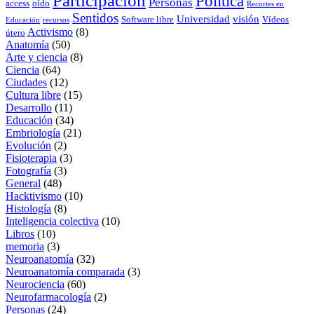
Participación
Política
Personas
access
oído
Recortes en
Sentidos
Universidad
visión
Software libre
Vídeos
Educación
recursos
Activismo
(8)
útero
Anatomía
(50)
Arte y ciencia
(8)
Ciencia
(64)
Ciudades
(12)
Cultura libre
(15)
Desarrollo
(11)
Educación
(34)
Embriología
(21)
Evolución
(2)
Fisioterapia
(3)
Fotografía
(3)
General
(48)
Hacktivismo
(10)
Histología
(8)
Inteligencia colectiva
(10)
Libros
(10)
memoria
(3)
Neuroanatomía
(32)
Neuroanatomía comparada
(3)
Neurociencia
(60)
Neurofarmacología
(2)
Personas
(24)