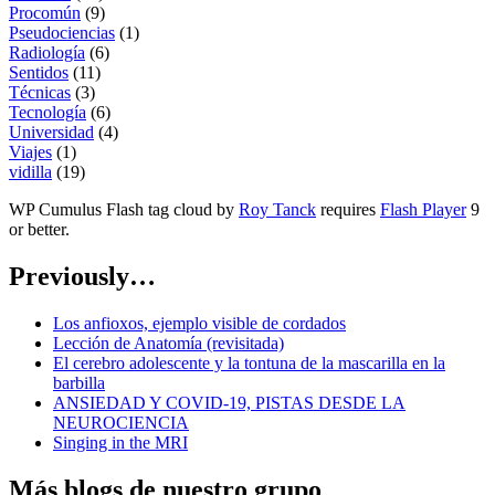
Procomún
(9)
Pseudociencias
(1)
Radiología
(6)
Sentidos
(11)
Técnicas
(3)
Tecnología
(6)
Universidad
(4)
Viajes
(1)
vidilla
(19)
WP Cumulus Flash tag cloud by
Roy Tanck
requires
Flash Player
9
or better.
Previously…
Los anfioxos, ejemplo visible de cordados
Lección de Anatomía (revisitada)
El cerebro adolescente y la tontuna de la mascarilla en la
barbilla
ANSIEDAD Y COVID-19, PISTAS DESDE LA
NEUROCIENCIA
Singing in the MRI
Más blogs de nuestro grupo