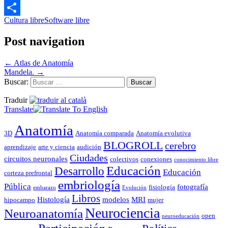
Email
Cultura libre
Software libre
Compartir
Post navigation
←
Atlas de Anatomía
Mandela.
→
Buscar:
Traduir
Translate
Anatomía
3D
Anatomía comparada
Anatomía evolutiva
BLOGROLL
cerebro
aprendizaje
arte y ciencia
audición
Ciudades
circuitos neuronales
colectivos
conexiones
conocimiento libre
Educación
Desarrollo
Educación
corteza prefrontal
embriología
Pública
fotografía
fisiología
embarazo
Evolución
Libros
Histología
modelos
MRI
hipocampo
mujer
Neurociencia
Neuroanatomía
open
neuroeducación