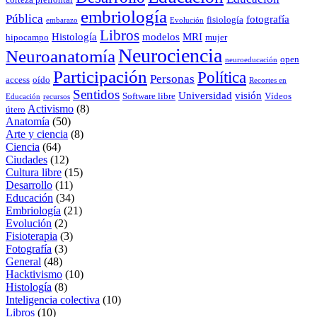
embriología
Pública
fotografía
fisiología
embarazo
Evolución
Libros
Histología
modelos
MRI
hipocampo
mujer
Neurociencia
Neuroanatomía
open
neuroeducación
Participación
Política
Personas
access
oído
Recortes en
Sentidos
Universidad
visión
Software libre
Vídeos
Educación
recursos
Activismo
(8)
útero
Anatomía
(50)
Arte y ciencia
(8)
Ciencia
(64)
Ciudades
(12)
Cultura libre
(15)
Desarrollo
(11)
Educación
(34)
Embriología
(21)
Evolución
(2)
Fisioterapia
(3)
Fotografía
(3)
General
(48)
Hacktivismo
(10)
Histología
(8)
Inteligencia colectiva
(10)
Libros
(10)