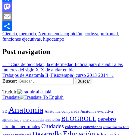
Facebook
Mastodon
Email
Ciencia
,
memoria
,
Neurociencia
cognición
,
corteza prefrontal
,
Compartir
funciones ejecutivas
,
hipocampo
Post navigation
←
“Cara de bicicleta”, la enfermedad ficticia para disuadir a las
mujeres del siglo XIX de andar en bici
Trabajos de Anatomía II (Fisioterapia) curso 2013-2014
→
Buscar:
Traduir
Translate
Anatomía
3D
Anatomía comparada
Anatomía evolutiva
BLOGROLL
cerebro
aprendizaje
arte y ciencia
audición
Ciudades
circuitos neuronales
colectivos
conexiones
conocimiento libre
Educación
Desarrollo
Educación
corteza prefrontal