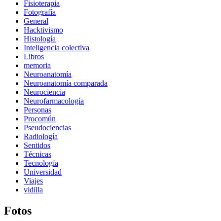
Fisioterapia
Fotografía
General
Hacktivismo
Histología
Inteligencia colectiva
Libros
memoria
Neuroanatomía
Neuroanatomía comparada
Neurociencia
Neurofarmacología
Personas
Procomún
Pseudociencias
Radiología
Sentidos
Técnicas
Tecnología
Universidad
Viajes
vidilla
Fotos