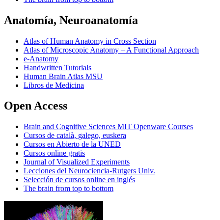
Anatomía, Neuroanatomía
Atlas of Human Anatomy in Cross Section
Atlas of Microscopic Anatomy – A Functional Approach
e-Anatomy
Handwritten Tutorials
Human Brain Atlas MSU
Libros de Medicina
Open Access
Brain and Cognitive Sciences MIT Openware Courses
Cursos de català, galego, euskera
Cursos en Abierto de la UNED
Cursos online gratis
Journal of Visualized Experiments
Lecciones del Neurociencia-Rutgers Univ.
Selección de cursos online en inglés
The brain from top to bottom