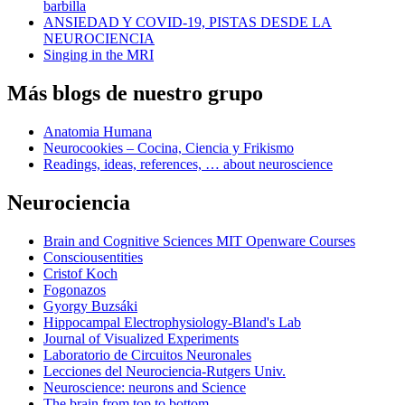
barbilla
ANSIEDAD Y COVID-19, PISTAS DESDE LA
NEUROCIENCIA
Singing in the MRI
Más blogs de nuestro grupo
Anatomia Humana
Neurocookies – Cocina, Ciencia y Frikismo
Readings, ideas, references, … about neuroscience
Neurociencia
Brain and Cognitive Sciences MIT Openware Courses
Consciousentities
Cristof Koch
Fogonazos
Gyorgy Buzsáki
Hippocampal Electrophysiology-Bland's Lab
Journal of Visualized Experiments
Laboratorio de Circuitos Neuronales
Lecciones del Neurociencia-Rutgers Univ.
Neuroscience: neurons and Science
The brain from top to bottom