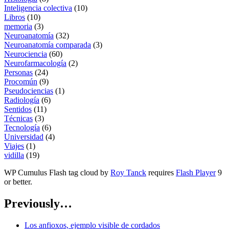
Inteligencia colectiva
(10)
Libros
(10)
memoria
(3)
Neuroanatomía
(32)
Neuroanatomía comparada
(3)
Neurociencia
(60)
Neurofarmacología
(2)
Personas
(24)
Procomún
(9)
Pseudociencias
(1)
Radiología
(6)
Sentidos
(11)
Técnicas
(3)
Tecnología
(6)
Universidad
(4)
Viajes
(1)
vidilla
(19)
WP Cumulus Flash tag cloud by
Roy Tanck
requires
Flash Player
9
or better.
Previously…
Los anfioxos, ejemplo visible de cordados