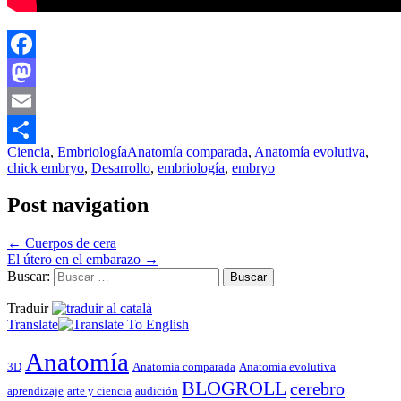
Facebook
Mastodon
Email
Ciencia
,
Embriología
Anatomía comparada
,
Anatomía evolutiva
,
Compartir
chick embryo
,
Desarrollo
,
embriología
,
embryo
Post navigation
←
Cuerpos de cera
El útero en el embarazo
→
Buscar:
Traduir
Translate
Anatomía
3D
Anatomía comparada
Anatomía evolutiva
BLOGROLL
cerebro
aprendizaje
arte y ciencia
audición