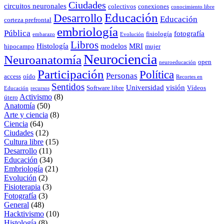
Ciudades
circuitos neuronales
colectivos
conexiones
conocimiento libre
Educación
Desarrollo
Educación
corteza prefrontal
embriología
Pública
fotografía
fisiología
embarazo
Evolución
Libros
Histología
modelos
MRI
hipocampo
mujer
Neurociencia
Neuroanatomía
open
neuroeducación
Participación
Política
Personas
access
oído
Recortes en
Sentidos
Universidad
visión
Software libre
Vídeos
Educación
recursos
Activismo
(8)
útero
Anatomía
(50)
Arte y ciencia
(8)
Ciencia
(64)
Ciudades
(12)
Cultura libre
(15)
Desarrollo
(11)
Educación
(34)
Embriología
(21)
Evolución
(2)
Fisioterapia
(3)
Fotografía
(3)
General
(48)
Hacktivismo
(10)
Histología
(8)