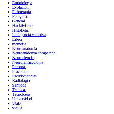
Embriología
Evolución
Fisioterapia
Fotografía
General
Hacktivismo
Histología
Inteligencia colectiva
Libros
memoria
Neuroanatomía
Neuroanatomía comparada
Neurociencia
Neurofarmacología
Personas
Procomún
Pseudociencias
Radiología
Sentidos
Técnicas
Tecnología
Universidad
Viajes
vidilla