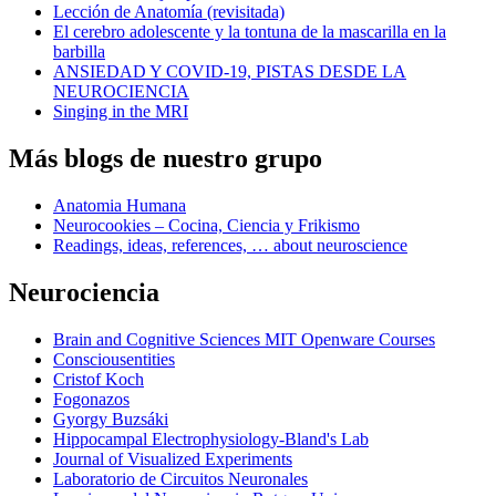
Lección de Anatomía (revisitada)
El cerebro adolescente y la tontuna de la mascarilla en la
barbilla
ANSIEDAD Y COVID-19, PISTAS DESDE LA
NEUROCIENCIA
Singing in the MRI
Más blogs de nuestro grupo
Anatomia Humana
Neurocookies – Cocina, Ciencia y Frikismo
Readings, ideas, references, … about neuroscience
Neurociencia
Brain and Cognitive Sciences MIT Openware Courses
Consciousentities
Cristof Koch
Fogonazos
Gyorgy Buzsáki
Hippocampal Electrophysiology-Bland's Lab
Journal of Visualized Experiments
Laboratorio de Circuitos Neuronales