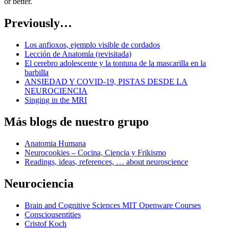
or better.
Previously…
Los anfioxos, ejemplo visible de cordados
Lección de Anatomía (revisitada)
El cerebro adolescente y la tontuna de la mascarilla en la
barbilla
ANSIEDAD Y COVID-19, PISTAS DESDE LA
NEUROCIENCIA
Singing in the MRI
Más blogs de nuestro grupo
Anatomia Humana
Neurocookies – Cocina, Ciencia y Frikismo
Readings, ideas, references, … about neuroscience
Neurociencia
Brain and Cognitive Sciences MIT Openware Courses
Consciousentities
Cristof Koch