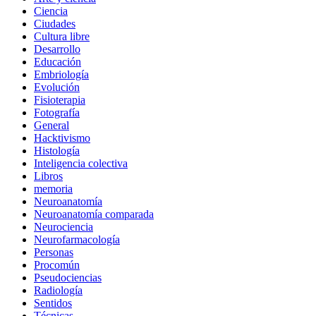
Ciencia
Ciudades
Cultura libre
Desarrollo
Educación
Embriología
Evolución
Fisioterapia
Fotografía
General
Hacktivismo
Histología
Inteligencia colectiva
Libros
memoria
Neuroanatomía
Neuroanatomía comparada
Neurociencia
Neurofarmacología
Personas
Procomún
Pseudociencias
Radiología
Sentidos
Técnicas