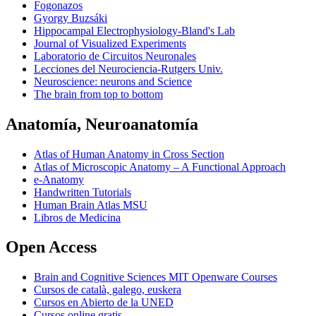
Fogonazos
Gyorgy Buzsáki
Hippocampal Electrophysiology-Bland's Lab
Journal of Visualized Experiments
Laboratorio de Circuitos Neuronales
Lecciones del Neurociencia-Rutgers Univ.
Neuroscience: neurons and Science
The brain from top to bottom
Anatomía, Neuroanatomía
Atlas of Human Anatomy in Cross Section
Atlas of Microscopic Anatomy – A Functional Approach
e-Anatomy
Handwritten Tutorials
Human Brain Atlas MSU
Libros de Medicina
Open Access
Brain and Cognitive Sciences MIT Openware Courses
Cursos de català, galego, euskera
Cursos en Abierto de la UNED
Cursos online gratis