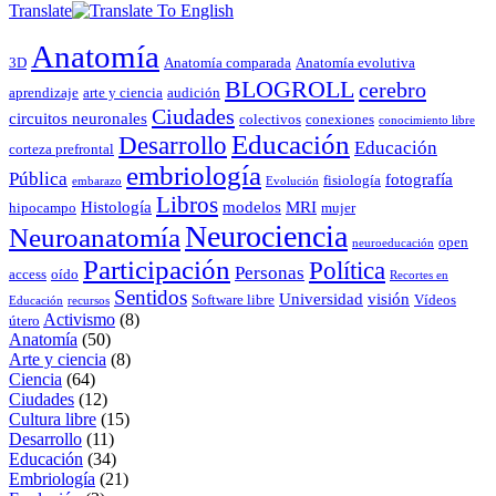
Translate
Anatomía
3D
Anatomía comparada
Anatomía evolutiva
BLOGROLL
cerebro
aprendizaje
arte y ciencia
audición
Ciudades
circuitos neuronales
colectivos
conexiones
conocimiento libre
Educación
Desarrollo
Educación
corteza prefrontal
embriología
Pública
fotografía
fisiología
embarazo
Evolución
Libros
Histología
modelos
MRI
hipocampo
mujer
Neurociencia
Neuroanatomía
open
neuroeducación
Participación
Política
Personas
access
oído
Recortes en
Sentidos
Universidad
visión
Software libre
Vídeos
Educación
recursos
Activismo
(8)
útero
Anatomía
(50)
Arte y ciencia
(8)
Ciencia
(64)
Ciudades
(12)
Cultura libre
(15)
Desarrollo
(11)
Educación
(34)
Embriología
(21)