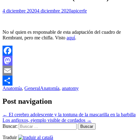
4 diciembre 2020
4 diciembre 2020
apicerfe
No sé quien es responsable de esta adaptación del cuadro de
Rembrant, pero me chifla. Visto
aquí
.
Facebook
Mastodon
Email
Anatomía
,
General
Anatomía
,
anatomy
Compartir
Post navigation
←
El cerebro adolescente y la tontuna de la mascarilla en la barbilla
Los anfioxos, ejemplo visible de cordados
→
Buscar:
Traduir