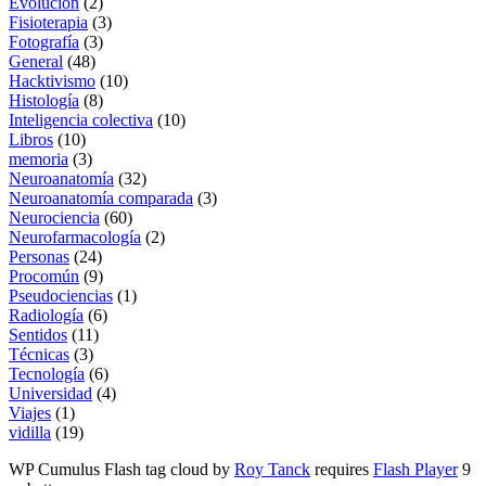
Evolución
(2)
Fisioterapia
(3)
Fotografía
(3)
General
(48)
Hacktivismo
(10)
Histología
(8)
Inteligencia colectiva
(10)
Libros
(10)
memoria
(3)
Neuroanatomía
(32)
Neuroanatomía comparada
(3)
Neurociencia
(60)
Neurofarmacología
(2)
Personas
(24)
Procomún
(9)
Pseudociencias
(1)
Radiología
(6)
Sentidos
(11)
Técnicas
(3)
Tecnología
(6)
Universidad
(4)
Viajes
(1)
vidilla
(19)
WP Cumulus Flash tag cloud by
Roy Tanck
requires
Flash Player
9