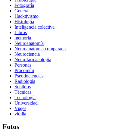
Fotografía
General
Hacktivismo
Histología
Inteligencia colectiva
Libros
memoria
Neuroanatomía
Neuroanatomía comparada
Neurociencia
Neurofarmacología
Personas
Procomún
Pseudociencias
Radiología
Sentidos
Técnicas
Tecnología
Universidad
Viajes
vidilla
Fotos