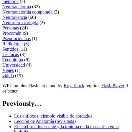
memoria
(3)
Neuroanatomía
(32)
Neuroanatomía comparada
(3)
Neurociencia
(60)
Neurofarmacología
(2)
Personas
(24)
Procomún
(9)
Pseudociencias
(1)
Radiología
(6)
Sentidos
(11)
Técnicas
(3)
Tecnología
(6)
Universidad
(4)
Viajes
(1)
vidilla
(19)
WP Cumulus Flash tag cloud by
Roy Tanck
requires
Flash Player
9
or better.
Previously…
Los anfioxos, ejemplo visible de cordados
Lección de Anatomía (revisitada)
El cerebro adolescente y la tontuna de la mascarilla en la
barbilla