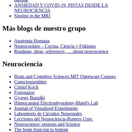
ANSIEDAD Y COVID-19, PISTAS DESDE LA
NEUROCIENCIA
Singing in the MRI
Más blogs de nuestro grupo
Anatomia Humana
Neurocookies – Cocina, Ciencia y Frikismo
Readings, ideas, references, … about neuroscience
Neurociencia
Brain and Cognitive Sciences MIT Openware Courses
Consciousentities
Cristof Koch
Fogonazos
Gyorgy Buzsáki
Hippocampal Electrophysiology-Bland's Lab
Journal of Visualized Experiments
Laboratorio de Circuitos Neuronales
Lecciones del Neurociencia-Rutgers Univ.
Neuroscience: neurons and Science
The brain from top to bottom