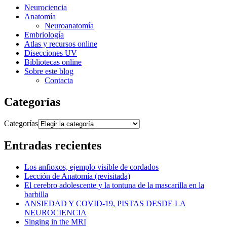
Neurociencia
Anatomía
Neuroanatomía
Embriología
Atlas y recursos online
Disecciones UV
Bibliotecas online
Sobre este blog
Contacta
Categorías
Categorías
Entradas recientes
Los anfioxos, ejemplo visible de cordados
Lección de Anatomía (revisitada)
El cerebro adolescente y la tontuna de la mascarilla en la
barbilla
ANSIEDAD Y COVID-19, PISTAS DESDE LA
NEUROCIENCIA
Singing in the MRI