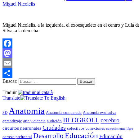
Miguel Nicolelis
Miguel Nicolelis, a la izquierda, el exoesqueleto en el centro y Lula d
Silva, a la derecha.
Facebook
Mastodon
Email
Buscar:
Compartir
Traduir
Translate
Anatomía
3D
Anatomía comparada
Anatomía evolutiva
BLOGROLL
cerebro
aprendizaje
arte y ciencia
audición
Ciudades
circuitos neuronales
colectivos
conexiones
conocimiento libre
Educación
Desarrollo
Educación
corteza prefrontal