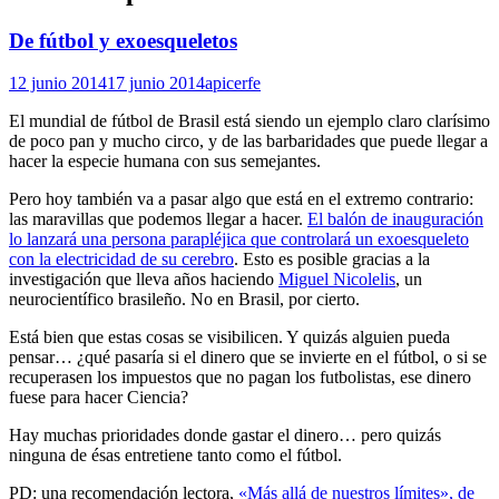
De fútbol y exoesqueletos
12 junio 2014
17 junio 2014
apicerfe
El mundial de fútbol de Brasil está siendo un ejemplo claro clarísimo
de poco pan y mucho circo, y de las barbaridades que puede llegar a
hacer la especie humana con sus semejantes.
Pero hoy también va a pasar algo que está en el extremo contrario:
las maravillas que podemos llegar a hacer.
El balón de inauguración
lo lanzará una persona parapléjica que controlará un exoesqueleto
con la electricidad de su cerebro
. Esto es posible gracias a la
investigación que lleva años haciendo
Miguel Nicolelis
, un
neurocientífico brasileño. No en Brasil, por cierto.
Está bien que estas cosas se visibilicen. Y quizás alguien pueda
pensar… ¿qué pasaría si el dinero que se invierte en el fútbol, o si se
recuperasen los impuestos que no pagan los futbolistas, ese dinero
fuese para hacer Ciencia?
Hay muchas prioridades donde gastar el dinero… pero quizás
ninguna de ésas entretiene tanto como el fútbol.
PD: una recomendación lectora,
«Más allá de nuestros límites», de