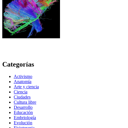
Categorías
Activismo
Anatomía
Arte y ciencia
Ciencia
Ciudades
Cultura libre
Desarrollo
Educación
Embriología
Evolución
Fisioterapia