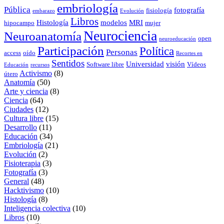
embriología
Pública
fotografía
fisiología
embarazo
Evolución
Libros
Histología
modelos
MRI
hipocampo
mujer
Neurociencia
Neuroanatomía
open
neuroeducación
Participación
Política
Personas
access
oído
Recortes en
Sentidos
Universidad
visión
Software libre
Vídeos
Educación
recursos
Activismo
(8)
útero
Anatomía
(50)
Arte y ciencia
(8)
Ciencia
(64)
Ciudades
(12)
Cultura libre
(15)
Desarrollo
(11)
Educación
(34)
Embriología
(21)
Evolución
(2)
Fisioterapia
(3)
Fotografía
(3)
General
(48)
Hacktivismo
(10)
Histología
(8)
Inteligencia colectiva
(10)
Libros
(10)