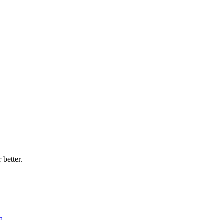
 better.
a