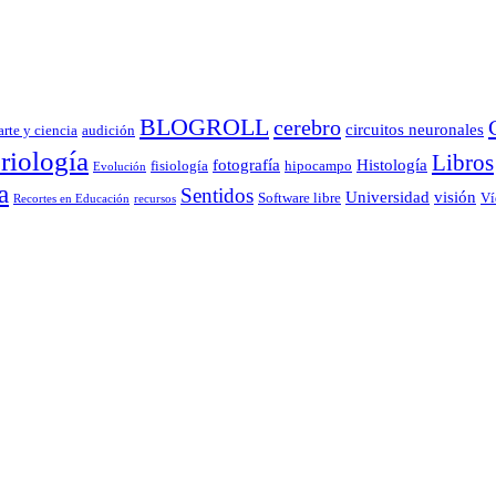
BLOGROLL
cerebro
circuitos neuronales
arte y ciencia
audición
riología
Libros
fotografía
Histología
fisiología
hipocampo
Evolución
a
Sentidos
Universidad
visión
Software libre
Ví
Recortes en Educación
recursos