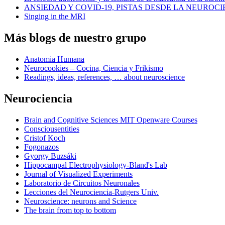
ANSIEDAD Y COVID-19, PISTAS DESDE LA NEUROCI
Singing in the MRI
Más blogs de nuestro grupo
Anatomia Humana
Neurocookies – Cocina, Ciencia y Frikismo
Readings, ideas, references, … about neuroscience
Neurociencia
Brain and Cognitive Sciences MIT Openware Courses
Consciousentities
Cristof Koch
Fogonazos
Gyorgy Buzsáki
Hippocampal Electrophysiology-Bland's Lab
Journal of Visualized Experiments
Laboratorio de Circuitos Neuronales
Lecciones del Neurociencia-Rutgers Univ.
Neuroscience: neurons and Science
The brain from top to bottom