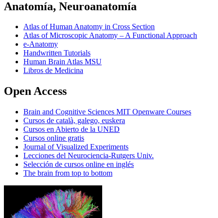
Anatomía, Neuroanatomía
Atlas of Human Anatomy in Cross Section
Atlas of Microscopic Anatomy – A Functional Approach
e-Anatomy
Handwritten Tutorials
Human Brain Atlas MSU
Libros de Medicina
Open Access
Brain and Cognitive Sciences MIT Openware Courses
Cursos de català, galego, euskera
Cursos en Abierto de la UNED
Cursos online gratis
Journal of Visualized Experiments
Lecciones del Neurociencia-Rutgers Univ.
Selección de cursos online en inglés
The brain from top to bottom