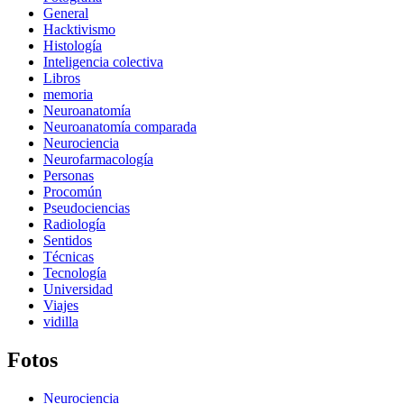
General
Hacktivismo
Histología
Inteligencia colectiva
Libros
memoria
Neuroanatomía
Neuroanatomía comparada
Neurociencia
Neurofarmacología
Personas
Procomún
Pseudociencias
Radiología
Sentidos
Técnicas
Tecnología
Universidad
Viajes
vidilla
Fotos
Neurociencia