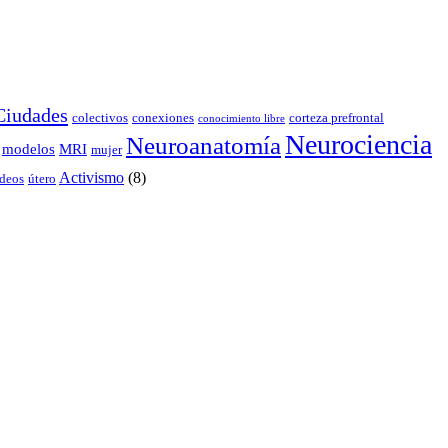
Ciudades
colectivos
conexiones
corteza prefrontal
conocimiento libre
Neurociencia
Neuroanatomía
modelos
MRI
mujer
Activismo
(8)
deos
útero