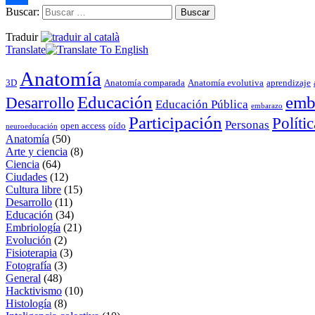
Buscar:
Compartir
Traduir
Translate
Anatomía
3D
Anatomía comparada
Anatomía evolutiva
aprendizaje
Educación
emb
Desarrollo
Educación Pública
embarazo
Participación
Polític
Personas
open access
oído
neuroeducación
Anatomía
(50)
Arte y ciencia
(8)
Ciencia
(64)
Ciudades
(12)
Cultura libre
(15)
Desarrollo
(11)
Educación
(34)
Embriología
(21)
Evolución
(2)
Fisioterapia
(3)
Fotografía
(3)
General
(48)
Hacktivismo
(10)
Histología
(8)