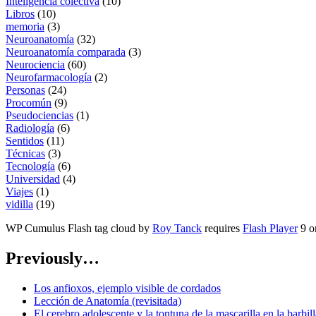
Inteligencia colectiva
(10)
Libros
(10)
memoria
(3)
Neuroanatomía
(32)
Neuroanatomía comparada
(3)
Neurociencia
(60)
Neurofarmacología
(2)
Personas
(24)
Procomún
(9)
Pseudociencias
(1)
Radiología
(6)
Sentidos
(11)
Técnicas
(3)
Tecnología
(6)
Universidad
(4)
Viajes
(1)
vidilla
(19)
WP Cumulus Flash tag cloud by
Roy Tanck
requires
Flash Player
9 or
Previously…
Los anfioxos, ejemplo visible de cordados
Lección de Anatomía (revisitada)
El cerebro adolescente y la tontuna de la mascarilla en la barbill