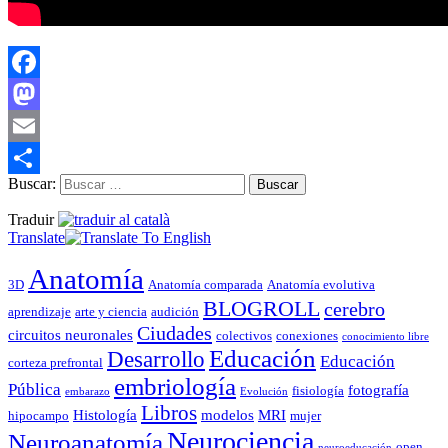
Facebook
Mastodon
Email
Buscar:
Compartir
Traduir
Translate
Anatomía
3D
Anatomía comparada
Anatomía evolutiva
BLOGROLL
cerebro
aprendizaje
arte y ciencia
audición
Ciudades
circuitos neuronales
colectivos
conexiones
conocimiento libre
Educación
Desarrollo
Educación
corteza prefrontal
embriología
Pública
fotografía
fisiología
embarazo
Evolución
Libros
Histología
modelos
MRI
hipocampo
mujer
Neurociencia
Neuroanatomía
open
neuroeducación