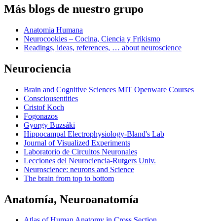
Más blogs de nuestro grupo
Anatomia Humana
Neurocookies – Cocina, Ciencia y Frikismo
Readings, ideas, references, … about neuroscience
Neurociencia
Brain and Cognitive Sciences MIT Openware Courses
Consciousentities
Cristof Koch
Fogonazos
Gyorgy Buzsáki
Hippocampal Electrophysiology-Bland's Lab
Journal of Visualized Experiments
Laboratorio de Circuitos Neuronales
Lecciones del Neurociencia-Rutgers Univ.
Neuroscience: neurons and Science
The brain from top to bottom
Anatomía, Neuroanatomía
Atlas of Human Anatomy in Cross Section