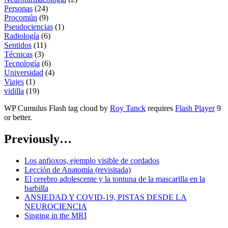
Personas
(24)
Procomún
(9)
Pseudociencias
(1)
Radiología
(6)
Sentidos
(11)
Técnicas
(3)
Tecnología
(6)
Universidad
(4)
Viajes
(1)
vidilla
(19)
WP Cumulus Flash tag cloud by
Roy Tanck
requires
Flash Player
9
or better.
Previously…
Los anfioxos, ejemplo visible de cordados
Lección de Anatomía (revisitada)
El cerebro adolescente y la tontuna de la mascarilla en la
barbilla
ANSIEDAD Y COVID-19, PISTAS DESDE LA
NEUROCIENCIA
Singing in the MRI