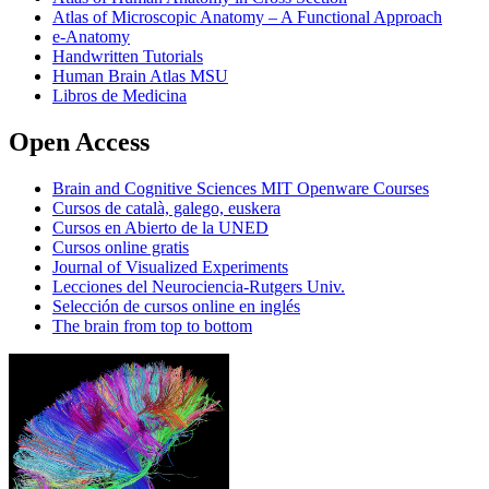
Atlas of Microscopic Anatomy – A Functional Approach
e-Anatomy
Handwritten Tutorials
Human Brain Atlas MSU
Libros de Medicina
Open Access
Brain and Cognitive Sciences MIT Openware Courses
Cursos de català, galego, euskera
Cursos en Abierto de la UNED
Cursos online gratis
Journal of Visualized Experiments
Lecciones del Neurociencia-Rutgers Univ.
Selección de cursos online en inglés
The brain from top to bottom