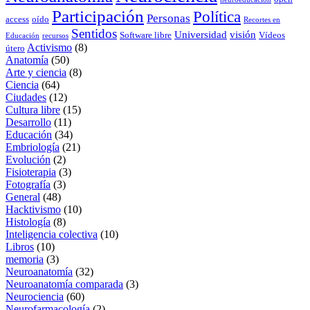
Participación
Política
Personas
access
oído
Recortes en
Sentidos
Universidad
visión
Software libre
Vídeos
Educación
recursos
Activismo
(8)
útero
Anatomía
(50)
Arte y ciencia
(8)
Ciencia
(64)
Ciudades
(12)
Cultura libre
(15)
Desarrollo
(11)
Educación
(34)
Embriología
(21)
Evolución
(2)
Fisioterapia
(3)
Fotografía
(3)
General
(48)
Hacktivismo
(10)
Histología
(8)
Inteligencia colectiva
(10)
Libros
(10)
memoria
(3)
Neuroanatomía
(32)
Neuroanatomía comparada
(3)
Neurociencia
(60)
Neurofarmacología
(2)