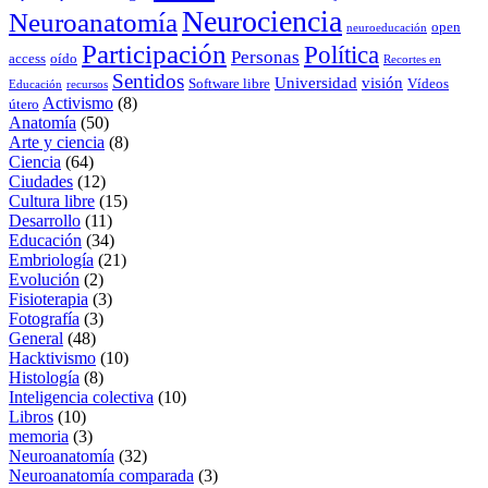
Neurociencia
Neuroanatomía
open
neuroeducación
Participación
Política
Personas
access
oído
Recortes en
Sentidos
Universidad
visión
Software libre
Vídeos
Educación
recursos
Activismo
(8)
útero
Anatomía
(50)
Arte y ciencia
(8)
Ciencia
(64)
Ciudades
(12)
Cultura libre
(15)
Desarrollo
(11)
Educación
(34)
Embriología
(21)
Evolución
(2)
Fisioterapia
(3)
Fotografía
(3)
General
(48)
Hacktivismo
(10)
Histología
(8)
Inteligencia colectiva
(10)
Libros
(10)
memoria
(3)
Neuroanatomía
(32)
Neuroanatomía comparada
(3)