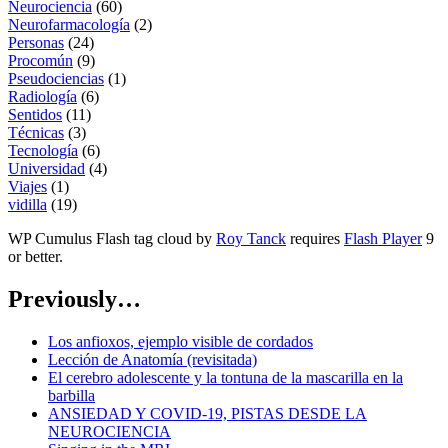
Neurociencia
(60)
Neurofarmacología
(2)
Personas
(24)
Procomún
(9)
Pseudociencias
(1)
Radiología
(6)
Sentidos
(11)
Técnicas
(3)
Tecnología
(6)
Universidad
(4)
Viajes
(1)
vidilla
(19)
WP Cumulus Flash tag cloud by
Roy Tanck
requires
Flash Player
9
or better.
Previously…
Los anfioxos, ejemplo visible de cordados
Lección de Anatomía (revisitada)
El cerebro adolescente y la tontuna de la mascarilla en la
barbilla
ANSIEDAD Y COVID-19, PISTAS DESDE LA
NEUROCIENCIA