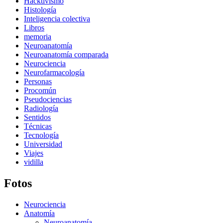
Hacktivismo
Histología
Inteligencia colectiva
Libros
memoria
Neuroanatomía
Neuroanatomía comparada
Neurociencia
Neurofarmacología
Personas
Procomún
Pseudociencias
Radiología
Sentidos
Técnicas
Tecnología
Universidad
Viajes
vidilla
Fotos
Neurociencia
Anatomía
Neuroanatomía