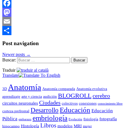
Facebook
Mastodon
Email
Compartir
Post navigation
Newer posts
→
Buscar:
Traduir
Translate
Anatomía
3D
Anatomía comparada
Anatomía evolutiva
BLOGROLL
cerebro
aprendizaje
arte y ciencia
audición
Ciudades
circuitos neuronales
colectivos
conexiones
conocimiento libre
Educación
Desarrollo
Educación
corteza prefrontal
embriología
Pública
fotografía
fisiología
embarazo
Evolución
Libros
Histología
modelos
MRI
hipocampo
mujer