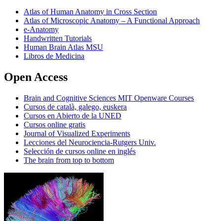
Atlas of Human Anatomy in Cross Section
Atlas of Microscopic Anatomy – A Functional Approach
e-Anatomy
Handwritten Tutorials
Human Brain Atlas MSU
Libros de Medicina
Open Access
Brain and Cognitive Sciences MIT Openware Courses
Cursos de català, galego, euskera
Cursos en Abierto de la UNED
Cursos online gratis
Journal of Visualized Experiments
Lecciones del Neurociencia-Rutgers Univ.
Selección de cursos online en inglés
The brain from top to bottom