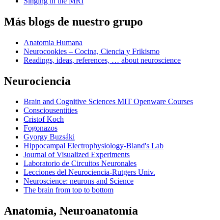
Singing in the MRI
Más blogs de nuestro grupo
Anatomia Humana
Neurocookies – Cocina, Ciencia y Frikismo
Readings, ideas, references, … about neuroscience
Neurociencia
Brain and Cognitive Sciences MIT Openware Courses
Consciousentities
Cristof Koch
Fogonazos
Gyorgy Buzsáki
Hippocampal Electrophysiology-Bland's Lab
Journal of Visualized Experiments
Laboratorio de Circuitos Neuronales
Lecciones del Neurociencia-Rutgers Univ.
Neuroscience: neurons and Science
The brain from top to bottom
Anatomía, Neuroanatomía