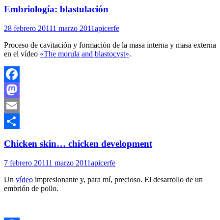
Compartir
Embriología: blastulación
28 febrero 2011
1 marzo 2011
apicerfe
Proceso de cavitación y formación de la masa interna y masa externa
en el vídeo
«The morula and blastocyst»
.
Facebook
Mastodon
Email
Compartir
Chicken skin… chicken development
7 febrero 2011
1 marzo 2011
apicerfe
Un
vídeo
impresionante y, para mí, precioso. El desarrollo de un
embrión de pollo.