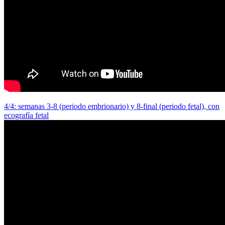
4/4: semanas 3-8 (periodo embrionario) y 8-final (periodo fetal), con
ecografía fetal