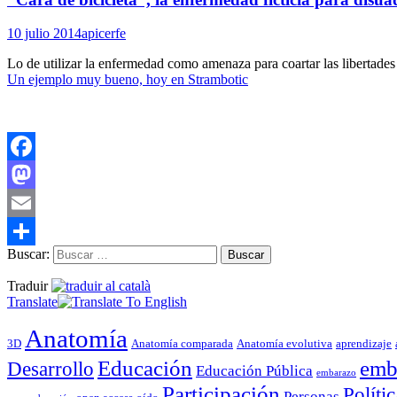
10 julio 2014
apicerfe
Lo de utilizar la enfermedad como amenaza para coartar las libertade
Un ejemplo muy bueno, hoy en Strambotic
Facebook
Mastodon
Email
Buscar:
Compartir
Traduir
Translate
Anatomía
3D
Anatomía comparada
Anatomía evolutiva
aprendizaje
Educación
emb
Desarrollo
Educación Pública
embarazo
Participación
Polític
Personas