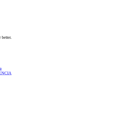
 better.
a
ENCIA