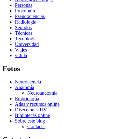
Personas
Procomún
Pseudociencias
Radiología
Sentidos
Técnicas
Tecnología
Universidad
Viajes
vidilla
Fotos
Neurociencia
Anatomía
Neuroanatomía
Embriología
Atlas y recursos online
Disecciones UV
Bibliotecas online
Sobre este blog
Contacta