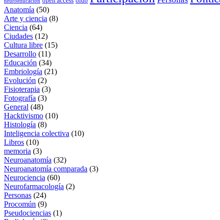
open access
oído
neuroeducación
Anatomía
(50)
Arte y ciencia
(8)
Ciencia
(64)
Ciudades
(12)
Cultura libre
(15)
Desarrollo
(11)
Educación
(34)
Embriología
(21)
Evolución
(2)
Fisioterapia
(3)
Fotografía
(3)
General
(48)
Hacktivismo
(10)
Histología
(8)
Inteligencia colectiva
(10)
Libros
(10)
memoria
(3)
Neuroanatomía
(32)
Neuroanatomía comparada
(3)
Neurociencia
(60)
Neurofarmacología
(2)
Personas
(24)
Procomún
(9)
Pseudociencias
(1)