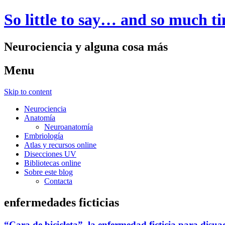
So little to say… and so much t
Neurociencia y alguna cosa más
Menu
Skip to content
Neurociencia
Anatomía
Neuroanatomía
Embriología
Atlas y recursos online
Disecciones UV
Bibliotecas online
Sobre este blog
Contacta
enfermedades ficticias
“Cara de bicicleta”, la enfermedad ficticia para disua