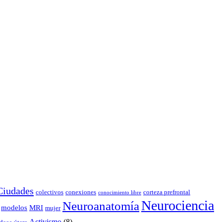
Ciudades
colectivos
conexiones
corteza prefrontal
conocimiento libre
Neurociencia
Neuroanatomía
modelos
MRI
mujer
Activismo
(8)