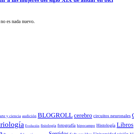
s no es nada nuevo.
BLOGROLL
cerebro
circuitos neuronales
arte y ciencia
audición
riología
Libros
fotografía
Histología
fisiología
hipocampo
Evolución
a
Sentidos