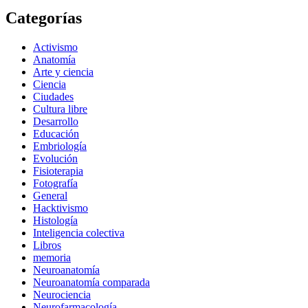
Categorías
Activismo
Anatomía
Arte y ciencia
Ciencia
Ciudades
Cultura libre
Desarrollo
Educación
Embriología
Evolución
Fisioterapia
Fotografía
General
Hacktivismo
Histología
Inteligencia colectiva
Libros
memoria
Neuroanatomía
Neuroanatomía comparada
Neurociencia
Neurofarmacología