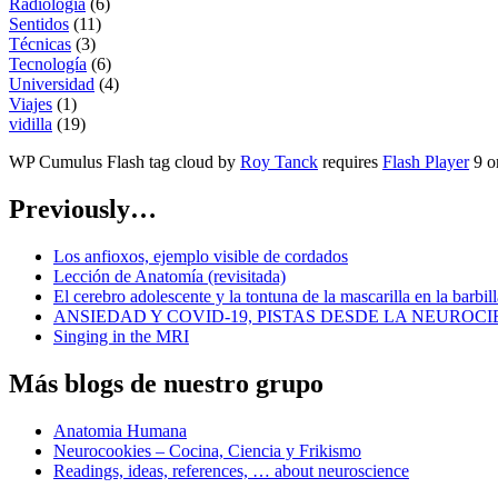
Radiología
(6)
Sentidos
(11)
Técnicas
(3)
Tecnología
(6)
Universidad
(4)
Viajes
(1)
vidilla
(19)
WP Cumulus Flash tag cloud by
Roy Tanck
requires
Flash Player
9 or
Previously…
Los anfioxos, ejemplo visible de cordados
Lección de Anatomía (revisitada)
El cerebro adolescente y la tontuna de la mascarilla en la barbill
ANSIEDAD Y COVID-19, PISTAS DESDE LA NEUROCI
Singing in the MRI
Más blogs de nuestro grupo
Anatomia Humana
Neurocookies – Cocina, Ciencia y Frikismo
Readings, ideas, references, … about neuroscience