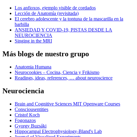
Los anfioxos, ejemplo visible de cordados
Lección de Anatomía (revisitada)
El cerebro adolescente y la tontuna de la mascarilla en la
barbilla
ANSIEDAD Y COVID-19, PISTAS DESDE LA
NEUROCIENCIA
Singing in the MRI
Más blogs de nuestro grupo
Anatomia Humana
Neurocookies – Cocina, Ciencia y Frikismo
Readings, ideas, references, … about neuroscience
Neurociencia
Brain and Cognitive Sciences MIT Openware Courses
Consciousentities
Cristof Koch
Fogonazos
Gyorgy Buzsáki
Hippocampal Electrophysiology-Bland's Lab
Journal of Visualized Experiments