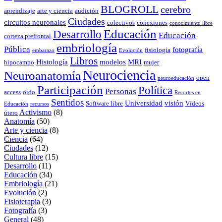
BLOGROLL
cerebro
aprendizaje
arte y ciencia
audición
Ciudades
circuitos neuronales
colectivos
conexiones
conocimiento libre
Educación
Desarrollo
Educación
corteza prefrontal
embriología
Pública
fotografía
fisiología
embarazo
Evolución
Libros
Histología
modelos
MRI
hipocampo
mujer
Neurociencia
Neuroanatomía
open
neuroeducación
Participación
Política
Personas
access
oído
Recortes en
Sentidos
Universidad
visión
Software libre
Vídeos
Educación
recursos
Activismo
(8)
útero
Anatomía
(50)
Arte y ciencia
(8)
Ciencia
(64)
Ciudades
(12)
Cultura libre
(15)
Desarrollo
(11)
Educación
(34)
Embriología
(21)
Evolución
(2)
Fisioterapia
(3)
Fotografía
(3)
General
(48)