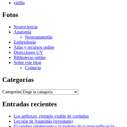
vidilla
Fotos
Neurociencia
Anatomía
Neuroanatomía
Embriología
Atlas y recursos online
Disecciones UV
Bibliotecas online
Sobre este blog
Contacta
Categorías
Categorías
Entradas recientes
Los anfioxos, ejemplo visible de cordados
Lección de Anatomía (revisitada)
El cerebro adolescente y la tontuna de la mascarilla en la