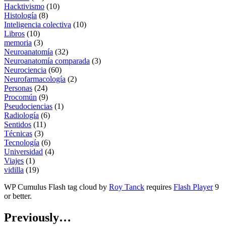
Hacktivismo
(10)
Histología
(8)
Inteligencia colectiva
(10)
Libros
(10)
memoria
(3)
Neuroanatomía
(32)
Neuroanatomía comparada
(3)
Neurociencia
(60)
Neurofarmacología
(2)
Personas
(24)
Procomún
(9)
Pseudociencias
(1)
Radiología
(6)
Sentidos
(11)
Técnicas
(3)
Tecnología
(6)
Universidad
(4)
Viajes
(1)
vidilla
(19)
WP Cumulus Flash tag cloud by
Roy Tanck
requires
Flash Player
9
or better.
Previously…