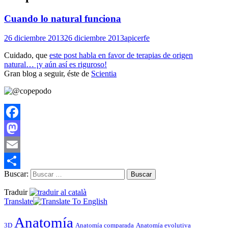
Cuando lo natural funciona
26 diciembre 2013
26 diciembre 2013
apicerfe
Cuidado, que
este post habla en favor de terapias de origen
natural… ¡y aún así es riguroso!
Gran blog a seguir, éste de
Scientia
Facebook
Mastodon
Email
Buscar:
Compartir
Traduir
Translate
Anatomía
3D
Anatomía comparada
Anatomía evolutiva