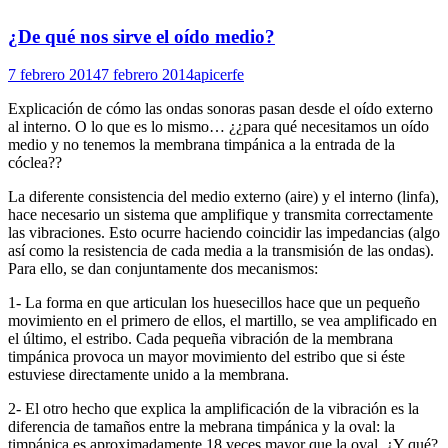
¿De qué nos sirve el oído medio?
7 febrero 2014
7 febrero 2014
apicerfe
Explicación de cómo las ondas sonoras pasan desde el oído externo
al interno. O lo que es lo mismo… ¿¿para qué necesitamos un oído
medio y no tenemos la membrana timpánica a la entrada de la
cóclea??
La diferente consistencia del medio externo (aire) y el interno (linfa),
hace necesario un sistema que amplifique y transmita correctamente
las vibraciones. Esto ocurre haciendo coincidir las impedancias (algo
así como la resistencia de cada media a la transmisión de las ondas).
Para ello, se dan conjuntamente dos mecanismos:
1- La forma en que articulan los huesecillos hace que un pequeño
movimiento en el primero de ellos, el martillo, se vea amplificado en
el último, el estribo. Cada pequeña vibración de la membrana
timpánica provoca un mayor movimiento del estribo que si éste
estuviese directamente unido a la membrana.
2- El otro hecho que explica la amplificación de la vibración es la
diferencia de tamaños entre la mebrana timpánica y la oval: la
timpánica es aproximadamente 18 veces mayor que la oval. ¿Y qué?