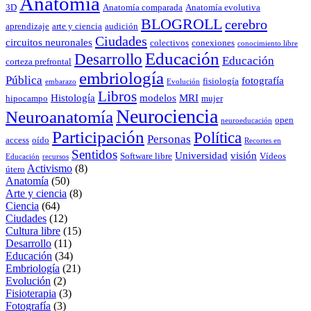
Anatomía
3D
Anatomía comparada
Anatomía evolutiva
BLOGROLL
cerebro
aprendizaje
arte y ciencia
audición
Ciudades
circuitos neuronales
colectivos
conexiones
conocimiento libre
Educación
Desarrollo
Educación
corteza prefrontal
embriología
Pública
fotografía
fisiología
embarazo
Evolución
Libros
Histología
modelos
MRI
hipocampo
mujer
Neurociencia
Neuroanatomía
open
neuroeducación
Participación
Política
Personas
access
oído
Recortes en
Sentidos
Universidad
visión
Software libre
Vídeos
Educación
recursos
Activismo
(8)
útero
Anatomía
(50)
Arte y ciencia
(8)
Ciencia
(64)
Ciudades
(12)
Cultura libre
(15)
Desarrollo
(11)
Educación
(34)
Embriología
(21)
Evolución
(2)
Fisioterapia
(3)
Fotografía
(3)