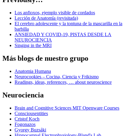
Los anfioxos, ejemplo visible de cordados
Lección de Anatomía (revisitada)
El cerebro adolescente y la tontuna de la mascarilla en la
barbilla
ANSIEDAD Y COVID-19, PISTAS DESDE LA
NEUROCIENCIA
Singing in the MRI
Más blogs de nuestro grupo
Anatomia Humana
Neurocookies – Cocina, Ciencia y Frikismo
Readings, ideas, references, … about neuroscience
Neurociencia
Brain and Cognitive Sciences MIT Openware Courses
Consciousentities
Cristof Koch
Fogonazos
Gyorgy Buzsáki
Hippocampal Electrophysiology-Bland's Lab