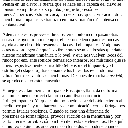
Piensa en un clavo: la fuerza que se hace en la cabeza del clavo se
transmite amplificada a su punta, porque la presión es
fuerza/superficie. Esto provoca, una vez más, que la vibración de la
membrana timpánica se traduzca en una vibración más intensa en la
ventana oval.
Además de estos procesos directos, en el oído medio pasan otras
cosas que ayudan: por ejemplo, el hecho de tener paredes huecas
ayuda a que el sonido resuene en la cavidad timpánica. Y algunas
otras nos protegen de que las vibraciones sean tan bestias que dañen
nuestra membrana timpánica o la oval, y que nos vuelvan locos del
ruido: por eso, ante sonidos demasiado intensos, los músculos que se
unen, respectivamente, al martillo (el tensor del tímpano), y al
estribo (el estapedio), traccionan de los huesillos evitando una
vibración excesiva de las membranas. Después de mucha
mascletà
,
se agradece tener estos músculos.
Y luego, está también la trompa de Eustaquio, llamada de forma
anatómicamente correcta la trompa auditiva o conducto
faringotimpánico. Ya que el aire no puede pasar del oído externo al
medio porque hay una barrera, esta comunicación con la faringe nos
permite igualar presiones. Cuando se crea una diferencia de
presiones de forma rápida, provoca succión de la membrana y por
tanto una menor vibración también del resto de elementos. He aquí
el motivo de que nos quedemos con los oídos «tapados» cuando