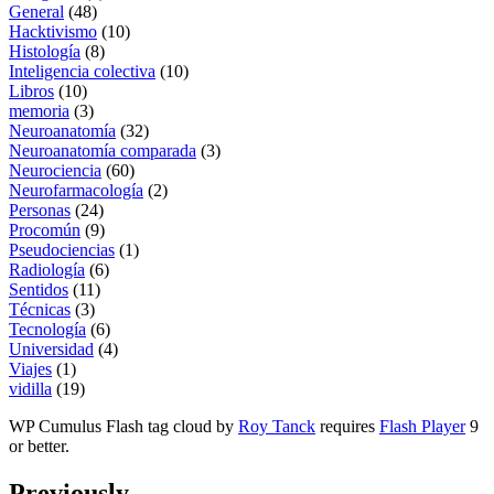
General
(48)
Hacktivismo
(10)
Histología
(8)
Inteligencia colectiva
(10)
Libros
(10)
memoria
(3)
Neuroanatomía
(32)
Neuroanatomía comparada
(3)
Neurociencia
(60)
Neurofarmacología
(2)
Personas
(24)
Procomún
(9)
Pseudociencias
(1)
Radiología
(6)
Sentidos
(11)
Técnicas
(3)
Tecnología
(6)
Universidad
(4)
Viajes
(1)
vidilla
(19)
WP Cumulus Flash tag cloud by
Roy Tanck
requires
Flash Player
9
or better.
Previously…