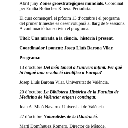
Abril-juny
Zones geoestratègiques mundials
. Coordinat
per Emilia Bolinches Ribera. Periodista.
El curs començarà el pròxim 13 d’octubre i el programa
del primer trimestre es desenvoluparà al llarg de 9 sessions.
A continuació transcrivim el programa.
Títol: Una mirada a la ciència. història i
present
.
Coordinador i ponent
:
Josep Lluís Barona Vilar.
Programa
:
13 d’octubre
Del món tancat a l’univers infinit. Per què
hi hagué una revolució científica a Europa?
Josep Lluís Barona Vilar. Universitat de València.
20 d’octubre
La Biblioteca Històrica de la Facultat de
Medicina de València: origen i contingut.
Joan A. Micó Navarro. Universitat de València.
27 d’octubre
Naturalistes de la Il.lustració
.
Martí Domínguez Romero. Director de Mètode.