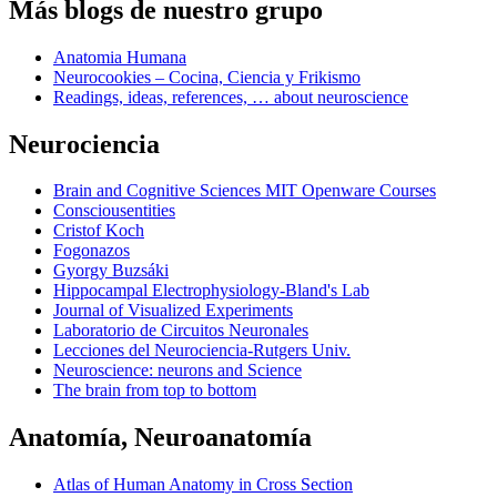
Más blogs de nuestro grupo
Anatomia Humana
Neurocookies – Cocina, Ciencia y Frikismo
Readings, ideas, references, … about neuroscience
Neurociencia
Brain and Cognitive Sciences MIT Openware Courses
Consciousentities
Cristof Koch
Fogonazos
Gyorgy Buzsáki
Hippocampal Electrophysiology-Bland's Lab
Journal of Visualized Experiments
Laboratorio de Circuitos Neuronales
Lecciones del Neurociencia-Rutgers Univ.
Neuroscience: neurons and Science
The brain from top to bottom
Anatomía, Neuroanatomía
Atlas of Human Anatomy in Cross Section