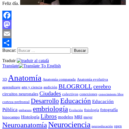
Feliz día.
Facebook
Mastodon
Email
Buscar:
Compartir
Traduir
Translate
Anatomía
3D
Anatomía comparada
Anatomía evolutiva
BLOGROLL
cerebro
aprendizaje
arte y ciencia
audición
Ciudades
circuitos neuronales
colectivos
conexiones
conocimiento libre
Educación
Desarrollo
Educación
corteza prefrontal
embriología
Pública
fotografía
fisiología
embarazo
Evolución
Libros
Histología
modelos
MRI
hipocampo
mujer
Neurociencia
Neuroanatomía
open
neuroeducación