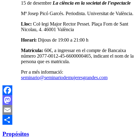
15 de desembre
La ciència en la societat de l’espectacle
Mª Josep Picó Garcés. Periodista. Universitat de València.
Lloc
:
Col·legi Major Rector Pesset. Plaça Forn de Sant
Nicolau, 4. 46001 València
Horari
:
Dijous de 19:00 a 21:00 h
Matrícula
:
60€, a ingressar en el compte de Bancaixa
número 2077-0012-45-6600000465, indicant el nom de la
persona que es matricula.
Per a més informació:
seminario@seminariodemujeresgrandes.com
Facebook
Mastodon
Email
Compartir
Propósitos