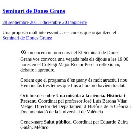
Seminari de Dones Grans
28 septiembre 2011
1 diciembre 2014
apicerfe
Una proposta molt interessant… els cursos que organitzen el
Seminari de Dones Grans
:
«
Comencem un nou curs i el El Seminari de Dones
Grans vos convoca una vegada més els dijous a les 19:00
hores en el Col·legi Major Rector Peset a reflexionar,
debatre i aprendre.
Creiem que el programa d’enguany és molt atractiu i nou.
Hem inclòs tres temes que fins a hora no havíem tractat:
Octubre-desembre
Una mirada a la ciència. Història i
Present
. Coordinat pel professor José Luis Barona Vilar,
Metge. Director del Departament d’Història de la Ciència i
Documentació de la Universitat de València.
Gener-març
Salut pública
. Coordinat per Eduardo Zafra
Galán. Médico