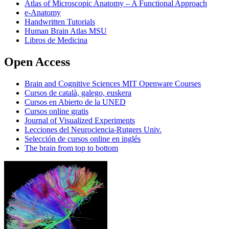
Atlas of Microscopic Anatomy – A Functional Approach
e-Anatomy
Handwritten Tutorials
Human Brain Atlas MSU
Libros de Medicina
Open Access
Brain and Cognitive Sciences MIT Openware Courses
Cursos de català, galego, euskera
Cursos en Abierto de la UNED
Cursos online gratis
Journal of Visualized Experiments
Lecciones del Neurociencia-Rutgers Univ.
Selección de cursos online en inglés
The brain from top to bottom