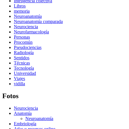
Inteligencia colectiva
Libros
memoria
Neuroanatomía
Neuroanatomía comparada
Neurociencia
Neurofarmacología
Personas
Procomún
Pseudociencias
Radiología
Sentidos
Técnicas
Tecnología
Universidad
Viajes
vidilla
Fotos
Neurociencia
Anatomía
Neuroanatomía
Embriología
Atlas y recursos online