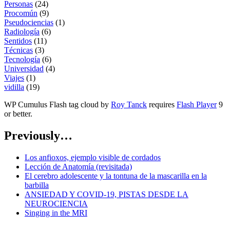
Personas
(24)
Procomún
(9)
Pseudociencias
(1)
Radiología
(6)
Sentidos
(11)
Técnicas
(3)
Tecnología
(6)
Universidad
(4)
Viajes
(1)
vidilla
(19)
WP Cumulus Flash tag cloud by
Roy Tanck
requires
Flash Player
9
or better.
Previously…
Los anfioxos, ejemplo visible de cordados
Lección de Anatomía (revisitada)
El cerebro adolescente y la tontuna de la mascarilla en la
barbilla
ANSIEDAD Y COVID-19, PISTAS DESDE LA
NEUROCIENCIA
Singing in the MRI