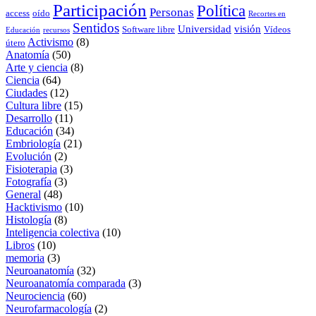
Participación
Política
Personas
access
oído
Recortes en
Sentidos
Universidad
visión
Software libre
Vídeos
Educación
recursos
Activismo
(8)
útero
Anatomía
(50)
Arte y ciencia
(8)
Ciencia
(64)
Ciudades
(12)
Cultura libre
(15)
Desarrollo
(11)
Educación
(34)
Embriología
(21)
Evolución
(2)
Fisioterapia
(3)
Fotografía
(3)
General
(48)
Hacktivismo
(10)
Histología
(8)
Inteligencia colectiva
(10)
Libros
(10)
memoria
(3)
Neuroanatomía
(32)
Neuroanatomía comparada
(3)
Neurociencia
(60)
Neurofarmacología
(2)