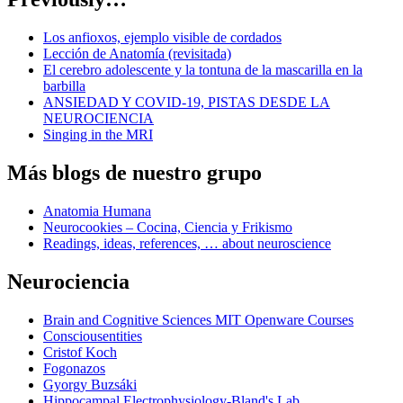
Los anfioxos, ejemplo visible de cordados
Lección de Anatomía (revisitada)
El cerebro adolescente y la tontuna de la mascarilla en la
barbilla
ANSIEDAD Y COVID-19, PISTAS DESDE LA
NEUROCIENCIA
Singing in the MRI
Más blogs de nuestro grupo
Anatomia Humana
Neurocookies – Cocina, Ciencia y Frikismo
Readings, ideas, references, … about neuroscience
Neurociencia
Brain and Cognitive Sciences MIT Openware Courses
Consciousentities
Cristof Koch
Fogonazos
Gyorgy Buzsáki
Hippocampal Electrophysiology-Bland's Lab