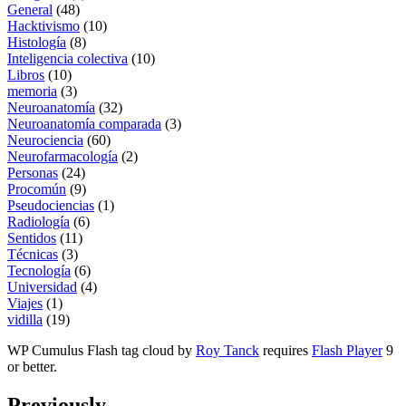
General
(48)
Hacktivismo
(10)
Histología
(8)
Inteligencia colectiva
(10)
Libros
(10)
memoria
(3)
Neuroanatomía
(32)
Neuroanatomía comparada
(3)
Neurociencia
(60)
Neurofarmacología
(2)
Personas
(24)
Procomún
(9)
Pseudociencias
(1)
Radiología
(6)
Sentidos
(11)
Técnicas
(3)
Tecnología
(6)
Universidad
(4)
Viajes
(1)
vidilla
(19)
WP Cumulus Flash tag cloud by
Roy Tanck
requires
Flash Player
9
or better.
Previously…