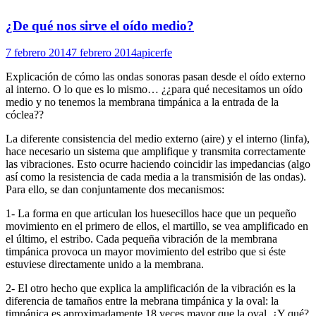
¿De qué nos sirve el oído medio?
7 febrero 2014
7 febrero 2014
apicerfe
Explicación de cómo las ondas sonoras pasan desde el oído externo
al interno. O lo que es lo mismo… ¿¿para qué necesitamos un oído
medio y no tenemos la membrana timpánica a la entrada de la
cóclea??
La diferente consistencia del medio externo (aire) y el interno (linfa),
hace necesario un sistema que amplifique y transmita correctamente
las vibraciones. Esto ocurre haciendo coincidir las impedancias (algo
así como la resistencia de cada media a la transmisión de las ondas).
Para ello, se dan conjuntamente dos mecanismos:
1- La forma en que articulan los huesecillos hace que un pequeño
movimiento en el primero de ellos, el martillo, se vea amplificado en
el último, el estribo. Cada pequeña vibración de la membrana
timpánica provoca un mayor movimiento del estribo que si éste
estuviese directamente unido a la membrana.
2- El otro hecho que explica la amplificación de la vibración es la
diferencia de tamaños entre la mebrana timpánica y la oval: la
timpánica es aproximadamente 18 veces mayor que la oval. ¿Y qué?