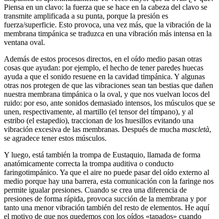
Piensa en un clavo: la fuerza que se hace en la cabeza del clavo se
transmite amplificada a su punta, porque la presión es
fuerza/superficie. Esto provoca, una vez más, que la vibración de la
membrana timpánica se traduzca en una vibración más intensa en la
ventana oval.
Además de estos procesos directos, en el oído medio pasan otras
cosas que ayudan: por ejemplo, el hecho de tener paredes huecas
ayuda a que el sonido resuene en la cavidad timpánica. Y algunas
otras nos protegen de que las vibraciones sean tan bestias que dañen
nuestra membrana timpánica o la oval, y que nos vuelvan locos del
ruido: por eso, ante sonidos demasiado intensos, los músculos que se
unen, respectivamente, al martillo (el tensor del tímpano), y al
estribo (el estapedio), traccionan de los huesillos evitando una
vibración excesiva de las membranas. Después de mucha
mascletà
,
se agradece tener estos músculos.
Y luego, está también la trompa de Eustaquio, llamada de forma
anatómicamente correcta la trompa auditiva o conducto
faringotimpánico. Ya que el aire no puede pasar del oído externo al
medio porque hay una barrera, esta comunicación con la faringe nos
permite igualar presiones. Cuando se crea una diferencia de
presiones de forma rápida, provoca succión de la membrana y por
tanto una menor vibración también del resto de elementos. He aquí
el motivo de que nos quedemos con los oídos «tapados» cuando