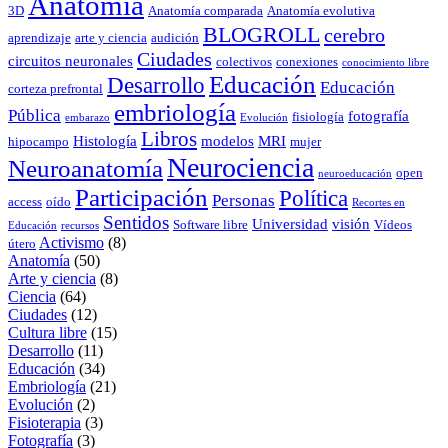
Anatomía
3D
Anatomía comparada
Anatomía evolutiva
BLOGROLL
cerebro
aprendizaje
arte y ciencia
audición
Ciudades
circuitos neuronales
colectivos
conexiones
conocimiento libre
Educación
Desarrollo
Educación
corteza prefrontal
embriología
Pública
fotografía
fisiología
embarazo
Evolución
Libros
Histología
modelos
MRI
hipocampo
mujer
Neurociencia
Neuroanatomía
open
neuroeducación
Participación
Política
Personas
access
oído
Recortes en
Sentidos
Universidad
visión
Software libre
Vídeos
Educación
recursos
Activismo
(8)
útero
Anatomía
(50)
Arte y ciencia
(8)
Ciencia
(64)
Ciudades
(12)
Cultura libre
(15)
Desarrollo
(11)
Educación
(34)
Embriología
(21)
Evolución
(2)
Fisioterapia
(3)
Fotografía
(3)