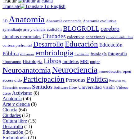
Traduir
Translate
Anatomía
3D
Anatomía comparada
Anatomía evolutiva
BLOGROLL
cerebro
aprendizaje
arte y ciencia
audición
Ciudades
circuitos neuronales
colectivos
conexiones
conocimiento libre
Educación
Desarrollo
Educación
corteza prefrontal
embriología
Pública
fotografía
fisiología
embarazo
Evolución
Libros
Histología
modelos
MRI
hipocampo
mujer
Neurociencia
Neuroanatomía
open
neuroeducación
Participación
Política
Personas
access
oído
Recortes en
Sentidos
Universidad
visión
Software libre
Vídeos
Educación
recursos
Activismo
(8)
útero
Anatomía
(50)
Arte y ciencia
(8)
Ciencia
(64)
Ciudades
(12)
Cultura libre
(15)
Desarrollo
(11)
Educación
(34)
Embriología
(21)