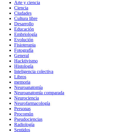
Arte y ciencia
Ciencia
Ciudades
Cultura libre
Desarrollo
Educación
Embriología
Evolución
Fisioterapia
Fotografía
General
Hacktivismo
Histología
Inteligencia colectiva
Libros
memoria
Neuroanatomía
Neuroanatomía comparada
Neurociencia
Neurofarmacología
Personas
Procomún
Pseudociencias
Radiología
Sentidos