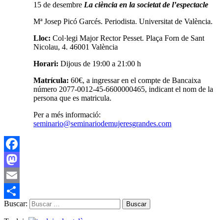
15 de desembre
La ciència en la societat de l’espectacle
Mª Josep Picó Garcés. Periodista. Universitat de València.
Lloc
:
Col·legi Major Rector Pesset. Plaça Forn de Sant
Nicolau, 4. 46001 València
Horari
:
Dijous de 19:00 a 21:00 h
Matrícula
:
60€, a ingressar en el compte de Bancaixa
número 2077-0012-45-6600000465, indicant el nom de la
persona que es matricula.
Per a més informació:
seminario@seminariodemujeresgrandes.com
Facebook
Mastodon
Email
Buscar:
Compartir