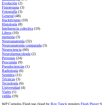
Evolución
(2)
Fisioterapia
(3)
Fotografía
(3)
General
(48)
Hacktivismo
(10)
Histología
(8)
Inteligencia colectiva
(10)
Libros
(10)
memoria
(3)
Neuroanatomía
(32)
Neuroanatomía comparada
(3)
Neurociencia
(60)
Neurofarmacología
(2)
Personas
(24)
Procomún
(9)
Pseudociencias
(1)
Radiología
(6)
Sentidos
(11)
Técnicas
(3)
Tecnología
(6)
Universidad
(4)
Viajes
(1)
vidilla
(19)
WP Cumulus Flash tag cloud by
Roy Tanck
requires
Flash Player
9