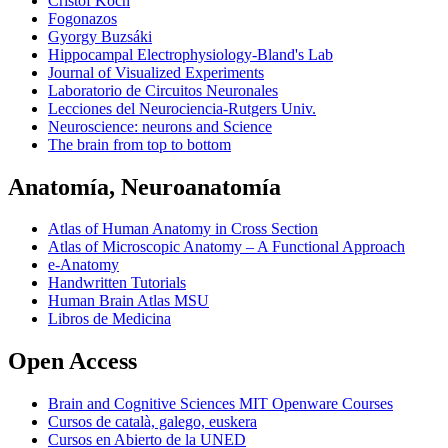
Cristof Koch
Fogonazos
Gyorgy Buzsáki
Hippocampal Electrophysiology-Bland's Lab
Journal of Visualized Experiments
Laboratorio de Circuitos Neuronales
Lecciones del Neurociencia-Rutgers Univ.
Neuroscience: neurons and Science
The brain from top to bottom
Anatomía, Neuroanatomía
Atlas of Human Anatomy in Cross Section
Atlas of Microscopic Anatomy – A Functional Approach
e-Anatomy
Handwritten Tutorials
Human Brain Atlas MSU
Libros de Medicina
Open Access
Brain and Cognitive Sciences MIT Openware Courses
Cursos de català, galego, euskera
Cursos en Abierto de la UNED