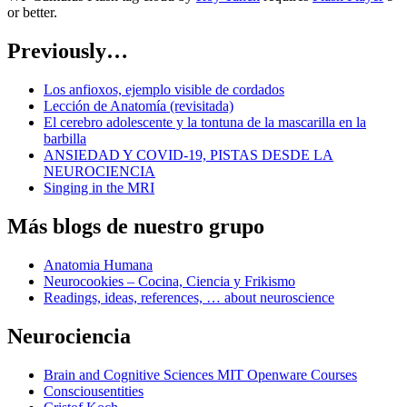
or better.
Previously…
Los anfioxos, ejemplo visible de cordados
Lección de Anatomía (revisitada)
El cerebro adolescente y la tontuna de la mascarilla en la
barbilla
ANSIEDAD Y COVID-19, PISTAS DESDE LA
NEUROCIENCIA
Singing in the MRI
Más blogs de nuestro grupo
Anatomia Humana
Neurocookies – Cocina, Ciencia y Frikismo
Readings, ideas, references, … about neuroscience
Neurociencia
Brain and Cognitive Sciences MIT Openware Courses
Consciousentities