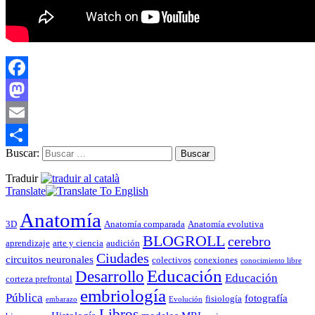
Facebook
Mastodon
Email
Buscar:
Compartir
Traduir
Translate
Anatomía
3D
Anatomía comparada
Anatomía evolutiva
BLOGROLL
cerebro
aprendizaje
arte y ciencia
audición
Ciudades
circuitos neuronales
colectivos
conexiones
conocimiento libre
Educación
Desarrollo
Educación
corteza prefrontal
embriología
Pública
fotografía
fisiología
embarazo
Evolución
Libros