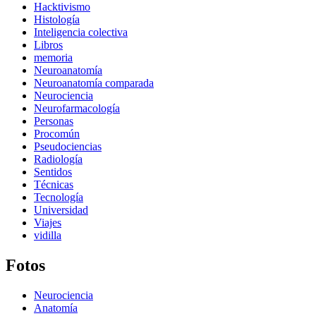
Hacktivismo
Histología
Inteligencia colectiva
Libros
memoria
Neuroanatomía
Neuroanatomía comparada
Neurociencia
Neurofarmacología
Personas
Procomún
Pseudociencias
Radiología
Sentidos
Técnicas
Tecnología
Universidad
Viajes
vidilla
Fotos
Neurociencia
Anatomía