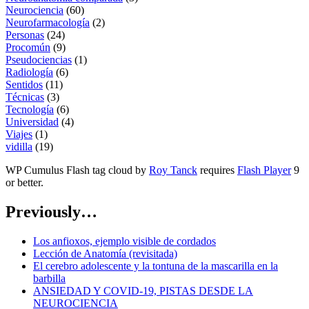
Neurociencia
(60)
Neurofarmacología
(2)
Personas
(24)
Procomún
(9)
Pseudociencias
(1)
Radiología
(6)
Sentidos
(11)
Técnicas
(3)
Tecnología
(6)
Universidad
(4)
Viajes
(1)
vidilla
(19)
WP Cumulus Flash tag cloud by
Roy Tanck
requires
Flash Player
9
or better.
Previously…
Los anfioxos, ejemplo visible de cordados
Lección de Anatomía (revisitada)
El cerebro adolescente y la tontuna de la mascarilla en la
barbilla
ANSIEDAD Y COVID-19, PISTAS DESDE LA
NEUROCIENCIA