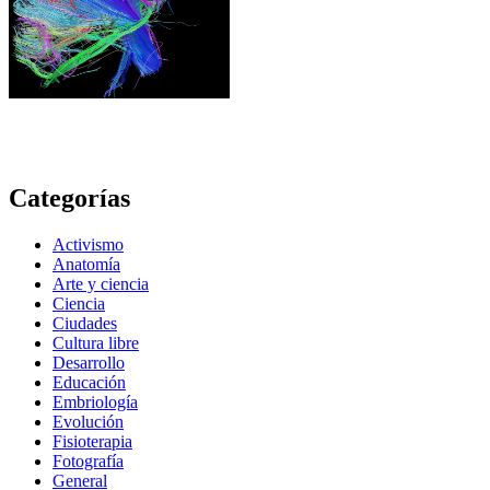
Categorías
Activismo
Anatomía
Arte y ciencia
Ciencia
Ciudades
Cultura libre
Desarrollo
Educación
Embriología
Evolución
Fisioterapia
Fotografía
General