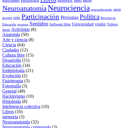
Histología
modelos
MRI
hipocampo
mujer
Neurociencia
Neuroanatomía
open
neuroeducación
Participación
Política
Personas
access
oído
Recortes en
Sentidos
Universidad
visión
Software libre
Vídeos
Educación
recursos
Activismo
(8)
útero
Anatomía
(50)
Arte y ciencia
(8)
Ciencia
(64)
Ciudades
(12)
Cultura libre
(15)
Desarrollo
(11)
Educación
(34)
Embriología
(21)
Evolución
(2)
Fisioterapia
(3)
Fotografía
(3)
General
(48)
Hacktivismo
(10)
Histología
(8)
Inteligencia colectiva
(10)
Libros
(10)
memoria
(3)
Neuroanatomía
(32)
Neuroanatomía comparada
(3)