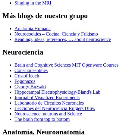
Singing in the MRI
Más blogs de nuestro grupo
Anatomia Humana
Neurocookies – Cocina, Ciencia y Frikismo
Readings, ideas, references, … about neuroscience
Neurociencia
Brain and Cognitive Sciences MIT Openware Courses
Consciousentities
Cristof Koch
Fogonazos
Gyorgy Buzsáki
Hippocampal Electrophysiology-Bland's Lab
Journal of Visualized Experiments
Laboratorio de Circuitos Neuronales
Lecciones del Neurociencia-Rutgers Univ.
Neuroscience: neurons and Science
The brain from top to bottom
Anatomía, Neuroanatomía