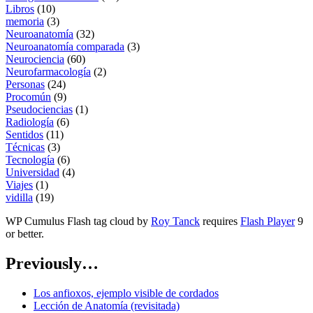
Libros
(10)
memoria
(3)
Neuroanatomía
(32)
Neuroanatomía comparada
(3)
Neurociencia
(60)
Neurofarmacología
(2)
Personas
(24)
Procomún
(9)
Pseudociencias
(1)
Radiología
(6)
Sentidos
(11)
Técnicas
(3)
Tecnología
(6)
Universidad
(4)
Viajes
(1)
vidilla
(19)
WP Cumulus Flash tag cloud by
Roy Tanck
requires
Flash Player
9
or better.
Previously…
Los anfioxos, ejemplo visible de cordados
Lección de Anatomía (revisitada)