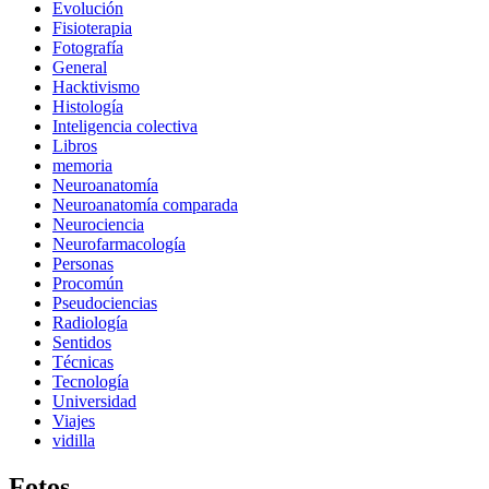
Evolución
Fisioterapia
Fotografía
General
Hacktivismo
Histología
Inteligencia colectiva
Libros
memoria
Neuroanatomía
Neuroanatomía comparada
Neurociencia
Neurofarmacología
Personas
Procomún
Pseudociencias
Radiología
Sentidos
Técnicas
Tecnología
Universidad
Viajes
vidilla
Fotos