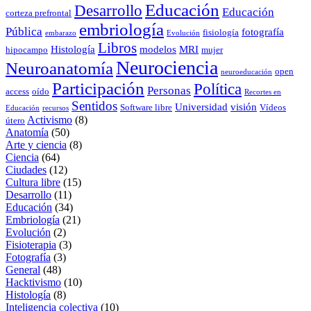
Educación
Desarrollo
Educación
corteza prefrontal
embriología
Pública
fotografía
fisiología
embarazo
Evolución
Libros
Histología
modelos
MRI
hipocampo
mujer
Neurociencia
Neuroanatomía
open
neuroeducación
Participación
Política
Personas
access
oído
Recortes en
Sentidos
Universidad
visión
Software libre
Vídeos
Educación
recursos
Activismo
(8)
útero
Anatomía
(50)
Arte y ciencia
(8)
Ciencia
(64)
Ciudades
(12)
Cultura libre
(15)
Desarrollo
(11)
Educación
(34)
Embriología
(21)
Evolución
(2)
Fisioterapia
(3)
Fotografía
(3)
General
(48)
Hacktivismo
(10)
Histología
(8)
Inteligencia colectiva
(10)