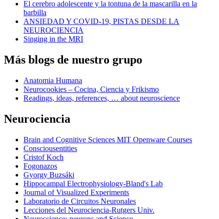
El cerebro adolescente y la tontuna de la mascarilla en la
barbilla
ANSIEDAD Y COVID-19, PISTAS DESDE LA
NEUROCIENCIA
Singing in the MRI
Más blogs de nuestro grupo
Anatomia Humana
Neurocookies – Cocina, Ciencia y Frikismo
Readings, ideas, references, … about neuroscience
Neurociencia
Brain and Cognitive Sciences MIT Openware Courses
Consciousentities
Cristof Koch
Fogonazos
Gyorgy Buzsáki
Hippocampal Electrophysiology-Bland's Lab
Journal of Visualized Experiments
Laboratorio de Circuitos Neuronales
Lecciones del Neurociencia-Rutgers Univ.
Neuroscience: neurons and Science