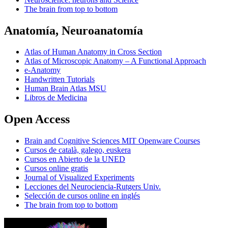
The brain from top to bottom
Anatomía, Neuroanatomía
Atlas of Human Anatomy in Cross Section
Atlas of Microscopic Anatomy – A Functional Approach
e-Anatomy
Handwritten Tutorials
Human Brain Atlas MSU
Libros de Medicina
Open Access
Brain and Cognitive Sciences MIT Openware Courses
Cursos de català, galego, euskera
Cursos en Abierto de la UNED
Cursos online gratis
Journal of Visualized Experiments
Lecciones del Neurociencia-Rutgers Univ.
Selección de cursos online en inglés
The brain from top to bottom