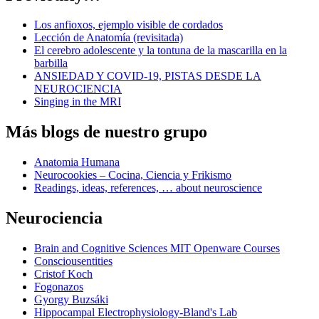
Los anfioxos, ejemplo visible de cordados
Lección de Anatomía (revisitada)
El cerebro adolescente y la tontuna de la mascarilla en la
barbilla
ANSIEDAD Y COVID-19, PISTAS DESDE LA
NEUROCIENCIA
Singing in the MRI
Más blogs de nuestro grupo
Anatomia Humana
Neurocookies – Cocina, Ciencia y Frikismo
Readings, ideas, references, … about neuroscience
Neurociencia
Brain and Cognitive Sciences MIT Openware Courses
Consciousentities
Cristof Koch
Fogonazos
Gyorgy Buzsáki
Hippocampal Electrophysiology-Bland's Lab