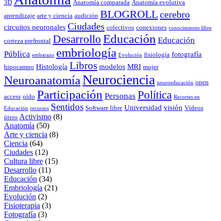
3D
Anatomía comparada
Anatomía evolutiva
BLOGROLL
cerebro
aprendizaje
arte y ciencia
audición
Ciudades
circuitos neuronales
colectivos
conexiones
conocimiento libre
Educación
Desarrollo
Educación
corteza prefrontal
embriología
Pública
fotografía
fisiología
embarazo
Evolución
Libros
Histología
modelos
MRI
hipocampo
mujer
Neurociencia
Neuroanatomía
open
neuroeducación
Participación
Política
Personas
access
oído
Recortes en
Sentidos
Universidad
visión
Software libre
Vídeos
Educación
recursos
Activismo
(8)
útero
Anatomía
(50)
Arte y ciencia
(8)
Ciencia
(64)
Ciudades
(12)
Cultura libre
(15)
Desarrollo
(11)
Educación
(34)
Embriología
(21)
Evolución
(2)
Fisioterapia
(3)
Fotografía
(3)