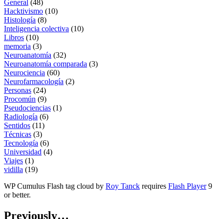
General
(48)
Hacktivismo
(10)
Histología
(8)
Inteligencia colectiva
(10)
Libros
(10)
memoria
(3)
Neuroanatomía
(32)
Neuroanatomía comparada
(3)
Neurociencia
(60)
Neurofarmacología
(2)
Personas
(24)
Procomún
(9)
Pseudociencias
(1)
Radiología
(6)
Sentidos
(11)
Técnicas
(3)
Tecnología
(6)
Universidad
(4)
Viajes
(1)
vidilla
(19)
WP Cumulus Flash tag cloud by
Roy Tanck
requires
Flash Player
9
or better.
Previously…