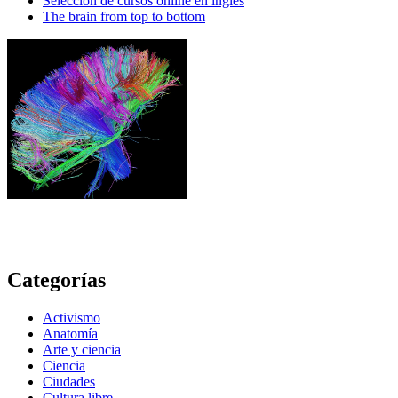
Selección de cursos online en inglés
The brain from top to bottom
Categorías
Activismo
Anatomía
Arte y ciencia
Ciencia
Ciudades
Cultura libre