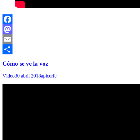
Facebook
Mastodon
Email
Compartir
Cómo se ve la voz
Vídeo
30 abril 2018
apicerfe