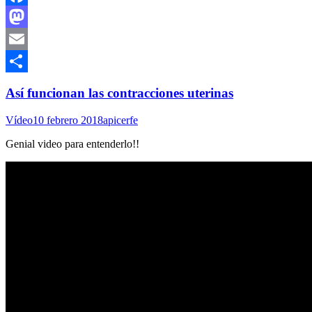
Facebook
Mastodon
Email
Compartir
Así funcionan las contracciones uterinas
Vídeo
10 febrero 2018
apicerfe
Genial video para entenderlo!!