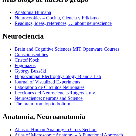
Anatomia Humana
Neurocookies – Cocina, Ciencia y Frikismo
Readings, ideas, references, … about neuroscience
Neurociencia
Brain and Cognitive Sciences MIT Openware Courses
Consciousentities
Cristof Koch
Fogonazos
Gyorgy Buzsáki
Hippocampal Electrophysiology-Bland's Lab
Journal of Visualized Experiments
Laboratorio de Circuitos Neuronales
Lecciones del Neurociencia-Rutgers Univ.
Neuroscience: neurons and Science
The brain from top to bottom
Anatomía, Neuroanatomía
Atlas of Human Anatomy in Cross Section
Atlas of Microscopic Anatomy – A Functional Approach