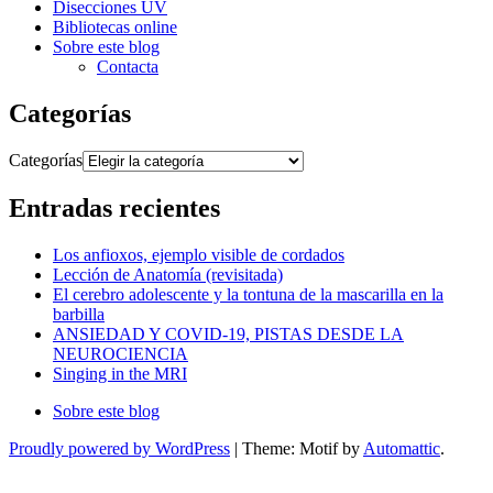
Disecciones UV
Bibliotecas online
Sobre este blog
Contacta
Categorías
Categorías
Entradas recientes
Los anfioxos, ejemplo visible de cordados
Lección de Anatomía (revisitada)
El cerebro adolescente y la tontuna de la mascarilla en la
barbilla
ANSIEDAD Y COVID-19, PISTAS DESDE LA
NEUROCIENCIA
Singing in the MRI
Sobre este blog
Proudly powered by WordPress
|
Theme: Motif by
Automattic
.