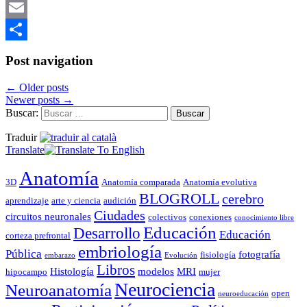
Mastodon
Email
Compartir
Post navigation
←
Older posts
Newer posts
→
Buscar:
Traduir
Translate
Anatomía
3D
Anatomía comparada
Anatomía evolutiva
BLOGROLL
cerebro
aprendizaje
arte y ciencia
audición
Ciudades
circuitos neuronales
colectivos
conexiones
conocimiento libre
Educación
Desarrollo
Educación
corteza prefrontal
embriología
Pública
fotografía
fisiología
embarazo
Evolución
Libros
Histología
modelos
MRI
hipocampo
mujer
Neurociencia
Neuroanatomía
open
neuroeducación