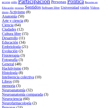
Participación
Política
Personas
access
oído
Recortes en
Sentidos
Universidad
visión
Software libre
Vídeos
Educación
recursos
Activismo
(8)
útero
Anatomía
(50)
Arte y ciencia
(8)
Ciencia
(64)
Ciudades
(12)
Cultura libre
(15)
Desarrollo
(11)
Educación
(34)
Embriología
(21)
Evolución
(2)
Fisioterapia
(3)
Fotografía
(3)
General
(48)
Hacktivismo
(10)
Histología
(8)
Inteligencia colectiva
(10)
Libros
(10)
memoria
(3)
Neuroanatomía
(32)
Neuroanatomía comparada
(3)
Neurociencia
(60)
Neurofarmacología
(2)
Personas
(24)