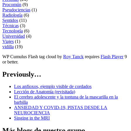
Procomún
(9)
Pseudociencias
(1)
Radiología
(6)
Sentidos
(11)
Técnicas
(3)
Tecnología
(6)
Universidad
(4)
Viajes
(1)
vidilla
(19)
WP Cumulus Flash tag cloud by
Roy Tanck
requires
Flash Player
9
or better.
Previously…
Los anfioxos, ejemplo visible de cordados
Lección de Anatomía (revisitada)
El cerebro adolescente y la tontuna de la mascarilla en la
barbilla
ANSIEDAD Y COVID-19, PISTAS DESDE LA
NEUROCIENCIA
Singing in the MRI
Más blogs de nuestro grupo