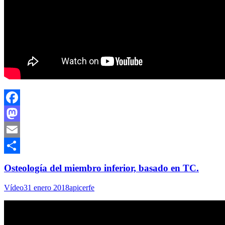
Facebook
Mastodon
Email
Compartir
Osteología del miembro inferior, basado en TC.
Vídeo
31 enero 2018
apicerfe