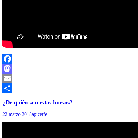
Facebook
Mastodon
Email
Compartir
¿De quién son estos huesos?
22 marzo 2018
apicerfe